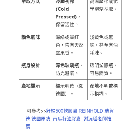
萃取方式
冷壓初榨
高溫壓榨或化
(Cold
學溶劑萃取。
Pressed)
，
保留活性。
顏色氣味
深綠或墨紅
淺黃色或無
色，帶有天然
味，甚至有油
堅果香。
耗味。
瓶身設計
深色玻璃瓶
，
透明塑膠瓶，
防光避氧。
容易變質。
產地標示
標示明確（如
產地不明或標
德國）。
示模糊。
可參考>>
舒暢500軟膠囊 REINHOLD 瑞賀
德 德國原裝_南瓜籽油膠囊_謝沅瑾老師推
薦