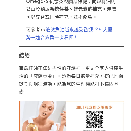
Omega-3 抗發炎與腦部保健；南瓜籽油則
著重於
泌尿系統保養、鋅元素的補充
。建議
可以交替或同時補充，並不衝突。
可參考>>
液態魚油越來越受歡迎 ？5 大優
勢＋適合族群一次看懂！
結語
南瓜籽油不僅是男性的守護神，更是全家人健康生
活的「液體黃金」。透過每日適量補充，搭配均衡
飲食與規律運動，能為您的生理機能打下穩固基
礎！