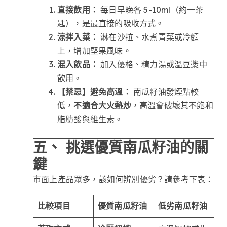
直接飲用：
每日早晚各 5-10ml（約一茶
匙），是最直接的吸收方式。
涼拌入菜：
淋在沙拉、水煮青菜或冷麵
上，增加堅果風味。
混入飲品：
加入優格、精力湯或溫豆漿中
飲用。
【禁忌】避免高溫：
南瓜籽油發煙點較
低，
不適合大火熱炒
，高溫會破壞其不飽和
脂肪酸與維生素。
五、 挑選優質南瓜籽油的關
鍵
市面上產品眾多，該如何辨別優劣？請參考下表：
比較項目
優質南瓜籽油
低劣南瓜籽油