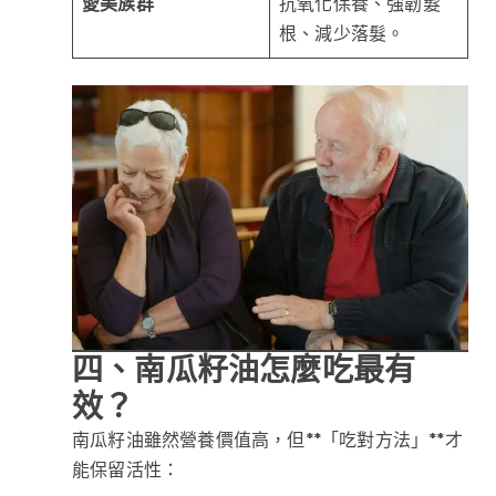
愛美族群
抗氧化保養、強韌髮
根、減少落髮。
四、南瓜籽油怎麼吃最有
效？
南瓜籽油雖然營養價值高，但**「吃對方法」**才
能保留活性：