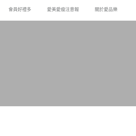
會員好禮多
愛美愛瘦注意報
關於愛品樂