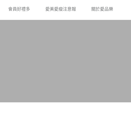
會員好禮多
愛美愛瘦注意報
關於愛品樂