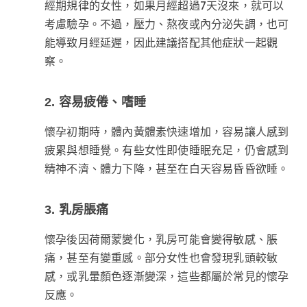
經期規律的女性，如果月經超過7天沒來，就可以
考慮驗孕。不過，壓力、熬夜或內分泌失調，也可
能導致月經延遲，因此建議搭配其他症狀一起觀
察。
2. 容易疲倦、嗜睡
懷孕初期時，體內黃體素快速增加，容易讓人感到
疲累與想睡覺。有些女性即使睡眠充足，仍會感到
精神不濟、體力下降，甚至在白天容易昏昏欲睡。
3. 乳房脹痛
懷孕後因荷爾蒙變化，乳房可能會變得敏感、脹
痛，甚至有變重感。部分女性也會發現乳頭較敏
感，或乳暈顏色逐漸變深，這些都屬於常見的懷孕
反應。