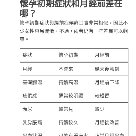
懷孕初期症狀和月經前差在
哪？
懷孕初期症狀與經前症候群其實非常相似，因此不
少女性容易混淆。不過，兩者仍有一些差異可以觀
察。
症狀
懷孕初期
月經前
月經
不會來
幾天後報到
基礎體溫
持續高溫
月經前下降
疲倦感
通常較明顯
較短暫
頻尿
較常見
較少
乳房脹痛
持續較久
月經後改善
出血狀況
可能有著床出
正常月經出血