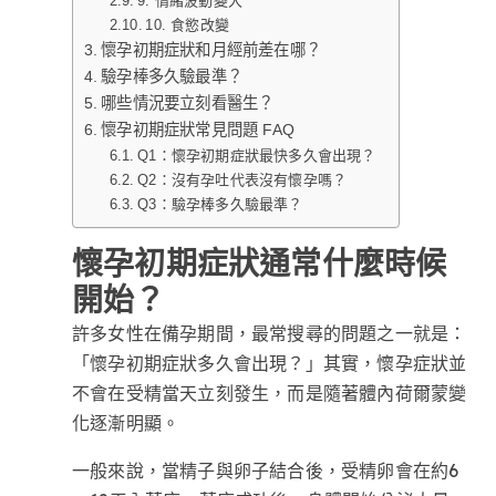
9. 情緒波動變大
10. 食慾改變
懷孕初期症狀和月經前差在哪？
驗孕棒多久驗最準？
哪些情況要立刻看醫生？
懷孕初期症狀常見問題 FAQ
Q1：懷孕初期症狀最快多久會出現？
Q2：沒有孕吐代表沒有懷孕嗎？
Q3：驗孕棒多久驗最準？
懷孕初期症狀通常什麼時候
開始？
許多女性在備孕期間，最常搜尋的問題之一就是：
「懷孕初期症狀多久會出現？」其實，懷孕症狀並
不會在受精當天立刻發生，而是隨著體內荷爾蒙變
化逐漸明顯。
一般來說，當精子與卵子結合後，受精卵會在約6