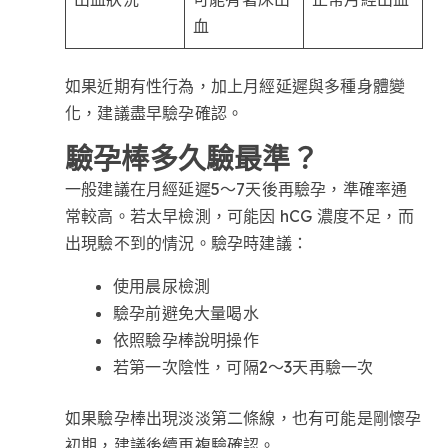
血
如果近期有性行為，加上月經延遲與多種身體變
化，建議盡早驗孕確認。
驗孕棒多久驗最準？
一般建議在月經延遲5～7天後再驗孕，準確率通
常較高。若太早檢測，可能因 hCG 濃度不足，而
出現驗不到的情況。驗孕時建議：
使用晨尿檢測
驗孕前避免大量喝水
依照驗孕棒說明操作
若第一次陰性，可隔2～3天再驗一次
如果驗孕棒出現淡淡第二條線，也有可能是剛懷孕
初期，建議後續再複驗確認。