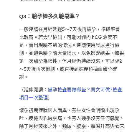
Q3：驗孕棒多久驗最準？
一般建議在月經延遲5～7天後再驗孕，準確率會
比較高。若太早檢測，可能因體內 hCG 濃度不
足，而出現驗不到的情況。建議使用晨尿進行檢
測，並避免驗孕前大量喝水，以免影響結果。如果
第一次驗孕為陰性，但月經仍持續沒來，可以隔2
～3天後再次檢測，或直接到婦產科抽血驗孕確
認。
（延伸閱讀：
備孕檢查要做哪些？男女可做7檢查
）
項目一次整理
懷孕初期症狀因人而異，有些女性會明顯出現孕
吐、疲倦與乳房脹痛，也有人幾乎沒有任何感覺。
除了月經沒來之外，頻尿、腹脹、體溫升高與著床