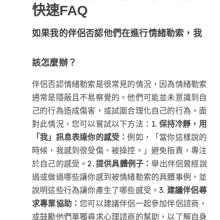
快速FAQ
如果我的伴侶否認他們在進行情緒勒索，我
該怎麼辦？
伴侶否認情緒勒索是很常見的情況，因為情緒勒索
通常是隱蔽且不易察覺的。他們可能並未意識到自
己的行為造成傷害，或試圖合理化自己的行為。面
對此情況，您可以嘗試以下方法：1.
保持冷靜，用
「我」訊息表達你的感受：
例如，「當你這樣說的
時候，我感到很受傷、被操控。」避免指責，專注
於自己的感受。2.
提供具體例子：
舉出伴侶曾經說
過或做過哪些讓你感到被情緒勒索的具體事例，並
說明這些行為讓你產生了哪些感受。3.
建議伴侶尋
求專業協助：
您可以建議伴侶一起參加伴侶諮商，
或鼓勵他們單獨尋求心理諮商的幫助，以了解自身