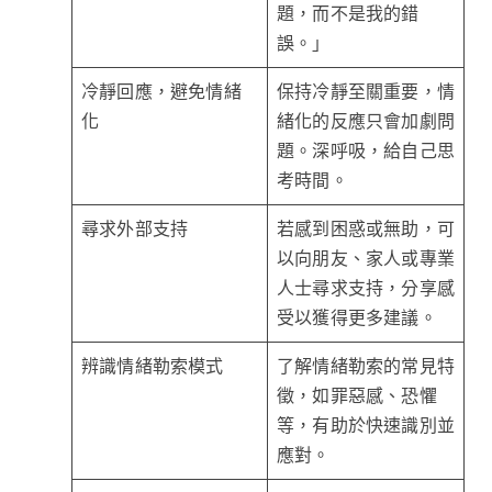
題，而不是我的錯
誤。」
冷靜回應，避免情緒
保持冷靜至關重要，情
化
緒化的反應只會加劇問
題。深呼吸，給自己思
考時間。
尋求外部支持
若感到困惑或無助，可
以向朋友、家人或專業
人士尋求支持，分享感
受以獲得更多建議。
辨識情緒勒索模式
了解情緒勒索的常見特
徵，如罪惡感、恐懼
等，有助於快速識別並
應對。