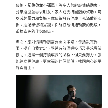
最後，
記住你並不孤單
。許多人曾經歷情緒勒索，
分享經歷並尋求朋友、家人或支持團體的幫助，可
以減輕壓力和負擔。你值得擁有健康且充滿愛的關
係。透過學習和實踐，你能打破情緒勒索的循環，
重拾幸福的伴侶關係。
總之，應對情緒勒索需要全面策略，包括設定界
限、提升自我肯定、學習有效溝通技巧及尋求專業
協助。這是一個持續成長的過程，但只要努力，就
能建立更健康、更幸福的伴侶關係，找回內心的平
靜與自由。