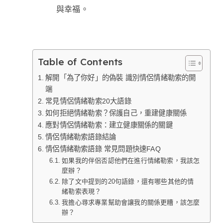
與幸福。
Table of Contents
解開「為了你好」的偽裝 識別情侶情緒勒索的開
端
常見情侶情緒勒索20大語錄
如何拒絕情緒勒索？保護自己，重建健康關係
應對情侶情緒勒索：建立健康關係的關鍵
情侶情緒勒索語錄結論
情侶情緒勒索語錄 常見問題快速FAQ
如果我的伴侶否認他們在進行情緒勒索，我該怎
麼辦？
除了文中提到的20句語錄，還有哪些其他的情
緒勒索表現？
我擔心尋求專業幫助會讓我的關係更糟，該怎麼
辦？