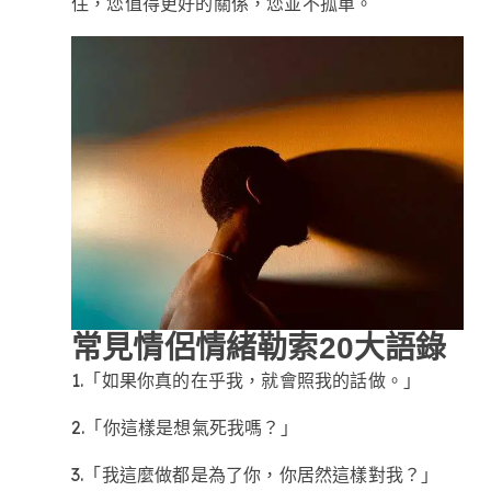
住，您值得更好的關係，您並不孤單。
常見情侶情緒勒索20大語錄
1.「如果你真的在乎我，就會照我的話做。」
2.「你這樣是想氣死我嗎？」
3.「我這麼做都是為了你，你居然這樣對我？」