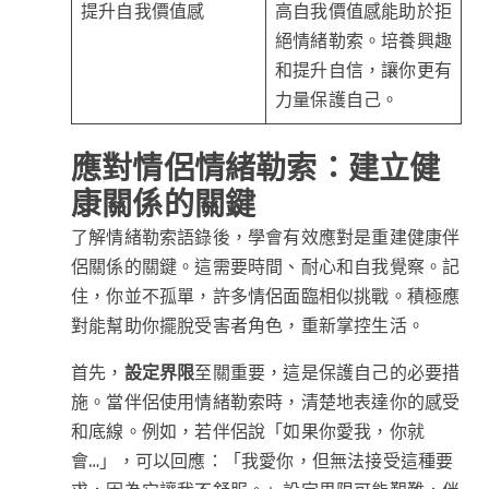
提升自我價值感
高自我價值感能助於拒
絕情緒勒索。培養興趣
和提升自信，讓你更有
力量保護自己。
應對情侶情緒勒索：建立健
康關係的關鍵
了解情緒勒索語錄後，學會有效應對是重建健康伴
侶關係的關鍵。這需要時間、耐心和自我覺察。記
住，你並不孤單，許多情侶面臨相似挑戰。積極應
對能幫助你擺脫受害者角色，重新掌控生活。
首先，
設定界限
至關重要，這是保護自己的必要措
施。當伴侶使用情緒勒索時，清楚地表達你的感受
和底線。例如，若伴侶說「如果你愛我，你就
會…」，可以回應：「我愛你，但無法接受這種要