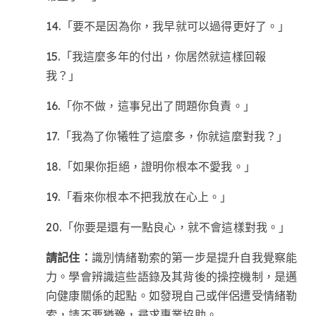
14.「要不是因為你，我早就可以過得更好了。」
15.「我這麼多年的付出，你居然就這樣回報
我？」
16.「你不做，這事兒出了問題你負責。」
17.「我為了你犧牲了這麼多，你就這麼對我？」
18.「如果你拒絕，證明你根本不愛我。」
19.「看來你根本不把我放在心上。」
20.「你要是還有一點良心，就不會這樣對我。」
請記住：
識別情緒勒索的第一步是提升自我覺察能
力。學會辨識這些語錄及其背後的操控機制，是邁
向健康關係的起點。如發現自己或伴侶遭受情緒勒
索，請不要猶豫，尋求專業協助。