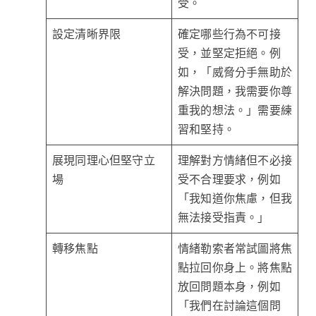
受。
設定清晰界限
確定哪些行為不可接
受，並堅定拒絕。例
如，「威脅分手無助於
解決問題，我需要你尊
重我的想法。」需要練
習和堅持。
展現同理心但堅守立
理解對方情緒但不必接
場
受不合理要求，例如
「我知道你焦慮，但我
無法接受指責。」
轉移焦點
情緒勒索者常試圖將焦
點拉回你身上。將焦點
放回問題本身，例如
「我們在討論這個問