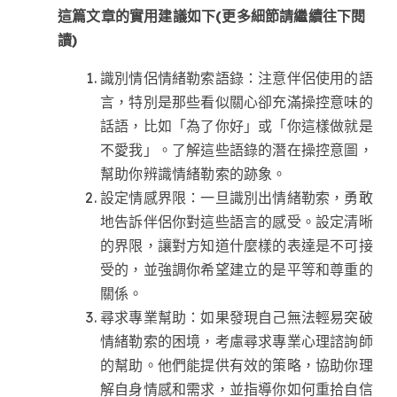
這篇文章的實用建議如下(更多細節請繼續往下閱
讀)
識別情侶情緒勒索語錄：注意伴侶使用的語
言，特別是那些看似關心卻充滿操控意味的
話語，比如「為了你好」或「你這樣做就是
不愛我」。了解這些語錄的潛在操控意圖，
幫助你辨識情緒勒索的跡象。
設定情感界限：一旦識別出情緒勒索，勇敢
地告訴伴侶你對這些語言的感受。設定清晰
的界限，讓對方知道什麼樣的表達是不可接
受的，並強調你希望建立的是平等和尊重的
關係。
尋求專業幫助：如果發現自己無法輕易突破
情緒勒索的困境，考慮尋求專業心理諮詢師
的幫助。他們能提供有效的策略，協助你理
解自身情感和需求，並指導你如何重拾自信