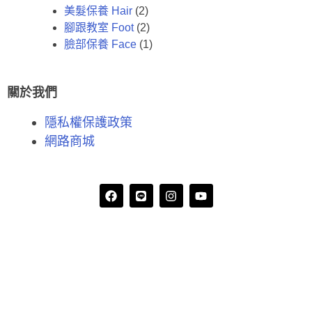
美髮保養 Hair
(2)
腳跟教室 Foot
(2)
臉部保養 Face
(1)
關於我們
隱私權保護政策
網路商城