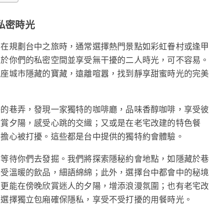
私密時光
侶在規劃台中之旅時，通常選擇熱門景點如彩虹眷村或逢甲
屬於你們的私密空間並享受無干擾的二人時光，可不容易。
這座城市隱藏的寶藏，遠離喧囂，找到靜享甜蜜時光的完美
靜的巷弄，發現一家獨特的咖啡廳，品味香醇咖啡，享受彼
欣賞夕陽，感受心跳的交織；又或是在老宅改建的特色餐
需擔心被打擾。這些都是台中提供的獨特約會體驗。
，等待你們去發掘。我們將探索隱秘約會地點，如隱藏於巷
享受溫暖的飲品，細語綿綿；此外，選擇台中都會中的秘境
，更能在傍晚欣賞迷人的夕陽，增添浪漫氛圍；也有老宅改
，選擇獨立包廂確保隱私，享受不受打擾的用餐時光。