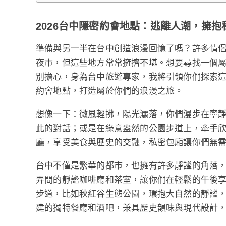
2026台中隱密約會地點：逃離人潮，擁抱
準備與另一半在台中創造浪漫回憶了嗎？許多情
夜市，但這些地方常常擁擠不堪。想要尋找一個
別擔心，身為台中旅遊專家，我將引領你們探索
約會地點，打造屬於你們的浪漫之旅。
想像一下：微風輕拂，陽光灑落，你們漫步在寧
此的對話；或是在綠意盎然的公園步道上，牽手
廳，享受美食與歷史的交融，私密包廂讓你們無
台中不僅是繁華的都市，也擁有許多靜謐的角落
弄間的靜謐咖啡廳和茶室，讓你們在輕鬆的午後
步道，比如秋紅谷生態公園，環抱大自然的靜謐
建的獨特餐廳和酒吧，兼具歷史韻味與現代設計