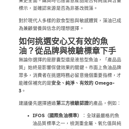
果更全面。購買時也應留意產品是否有純度與含量
標示，並確認來源是否為非基改微藻。
對於現代人多樣的飲食型態與敏感體質，藻油已成
為兼顧營養與信念的理想選擇。
如何挑選安心又有效的魚
油？從品牌與檢驗標章下手
無論你選擇的是膠囊型還是液態型魚油，「產品品
質」始終是影響保健效果的關鍵。市面上魚油品牌
眾多，消費者在挑選時務必留意幾個重要指標，才
能確保補充的是
安全、純淨、有效的 Omega-
3
。
建議優先選擇通過
第三方檢驗認證
的產品，例如：
IFOS（國際魚油標準）
：全球最嚴格的魚
油品質標準之一，檢測重金屬、氧化值與純