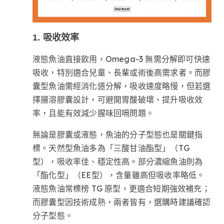
1. 吸收效率
液態魚油直接飲用，Omega-3 無需分解即可快速
吸收，特別適合兒童、長輩或術後高需求者。而膠
囊型魚油需經消化道分解，吸收速度略慢，但若選
擇腸溶膠囊設計，可避開胃酸破壞、提升吸收效
率，且能有效減少腥味回嗝問題。
無論是膠囊或液態，魚油的分子型態也是關鍵指
標。天然型魚油多為「三酸甘油酯型」（TG
型），吸收率佳、穩定性高。部分濃縮魚油則為
「酯化型」（EE型），含量雖高但吸收率略低。
液態魚油常標榜 TG 原型，更適合短期強效補充；
而膠囊型因技術成熟，兩者皆有，選購時建議確認
分子型態。