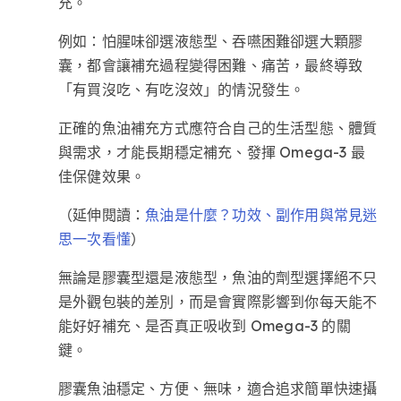
充。
例如：怕腥味卻選液態型、吞嚥困難卻選大顆膠
囊，都會讓補充過程變得困難、痛苦，最終導致
「有買沒吃、有吃沒效」的情況發生。
正確的魚油補充方式應符合自己的生活型態、體質
與需求，才能長期穩定補充、發揮 Omega-3 最
佳保健效果。
（延伸閱讀：
魚油是什麼？功效、副作用與常見迷
）
思一次看懂
無論是膠囊型還是液態型，魚油的劑型選擇絕不只
是外觀包裝的差別，而是會實際影響到你每天能不
能好好補充、是否真正吸收到 Omega-3 的關
鍵。
膠囊魚油穩定、方便、無味，適合追求簡單快速攝