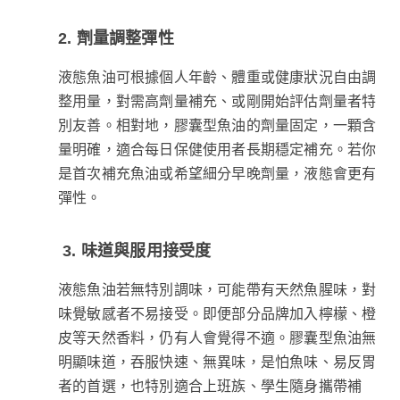
2. 劑量調整彈性
液態魚油可根據個人年齡、體重或健康狀況自由調
整用量，對需高劑量補充、或剛開始評估劑量者特
別友善。相對地，膠囊型魚油的劑量固定，一顆含
量明確，適合每日保健使用者長期穩定補充。若你
是首次補充魚油或希望細分早晚劑量，液態會更有
彈性。
3. 味道與服用接受度
液態魚油若無特別調味，可能帶有天然魚腥味，對
味覺敏感者不易接受。即便部分品牌加入檸檬、橙
皮等天然香料，仍有人會覺得不適。膠囊型魚油無
明顯味道，吞服快速、無異味，是怕魚味、易反胃
者的首選，也特別適合上班族、學生隨身攜帶補