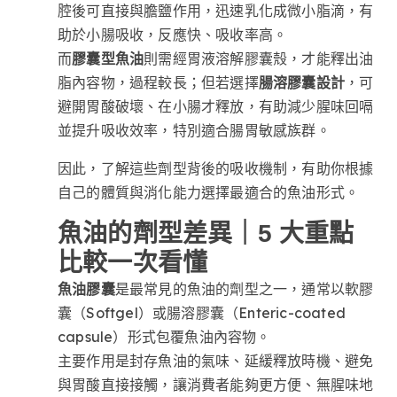
腔後可直接與膽鹽作用，迅速乳化成微小脂滴，有
助於小腸吸收，反應快、吸收率高。
而
膠囊型魚油
則需經胃液溶解膠囊殼，才能釋出油
脂內容物，過程較長；但若選擇
腸溶膠囊設計
，可
避開胃酸破壞、在小腸才釋放，有助減少腥味回嗝
並提升吸收效率，特別適合腸胃敏感族群。
因此，了解這些劑型背後的吸收機制，有助你根據
自己的體質與消化能力選擇最適合的魚油形式。
魚油的劑型差異｜5 大重點
比較一次看懂
魚油膠囊
是最常見的魚油的劑型之一，通常以軟膠
囊（Softgel）或腸溶膠囊（Enteric-coated
capsule）形式包覆魚油內容物。
主要作用是封存魚油的氣味、延緩釋放時機、避免
與胃酸直接接觸，讓消費者能夠更方便、無腥味地