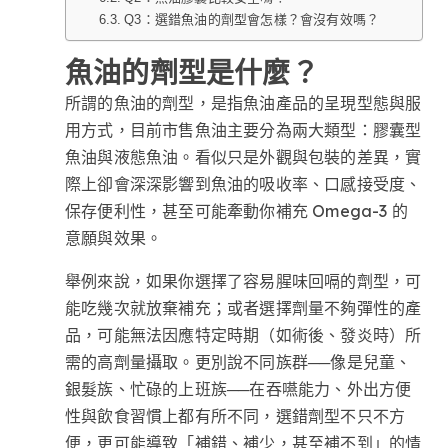
Q3：選錯魚油的劑型會怎樣？會沒有效嗎？
魚油的劑型是什麼？
所謂的魚油的劑型，是指魚油產品的呈現型態與服
用方式，目前市售魚油主要分為兩大類型：膠囊型
魚油與液態魚油。看似只是外觀與包裝的差異，實
際上卻會深深影響到魚油的吸收率、口感接受度、
保存便利性，甚至可能牽動你補充 Omega-3 的
意願與效果。
舉例來說，如果你選擇了容易腥味回嗝的劑型，可
能吃幾次就放棄補充；或者選擇劑量不夠彈性的產
品，可能無法因應特定時期（如術後、發炎時）所
需的高劑量攝取。更別說不同族群──像是兒童、
銀髮族、忙碌的上班族──在吞嚥能力、外出方便
性與飲食習慣上都有所不同，選錯劑型不只不方
便，更可能導致「補錯、補少，甚至補不到」的情