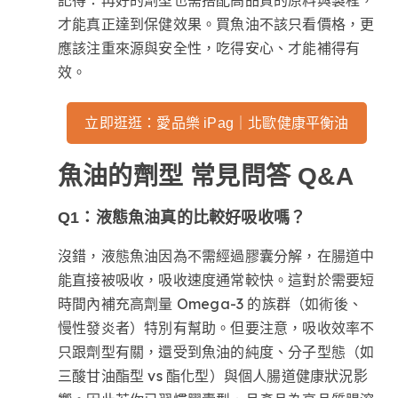
記得：再好的劑型也需搭配高品質的原料與製程，
才能真正達到保健效果。買魚油不該只看價格，更
應該注重來源與安全性，吃得安心、才能補得有
效。
立即逛逛：愛品樂 iPag｜北歐健康平衡油
魚油的劑型 常見問答 Q&A
Q1：液態魚油真的比較好吸收嗎？
沒錯，液態魚油因為不需經過膠囊分解，在腸道中
能直接被吸收，吸收速度通常較快。這對於需要短
時間內補充高劑量 Omega-3 的族群（如術後、
慢性發炎者）特別有幫助。但要注意，吸收效率不
只跟劑型有關，還受到魚油的純度、分子型態（如
三酸甘油酯型 vs 酯化型）與個人腸道健康狀況影