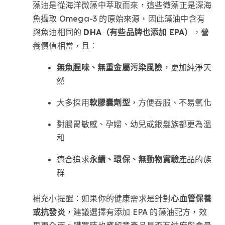
藻油是從海洋微藻中萃取而來，這些微藻正是深海
魚攝取 Omega-3 的原始來源，因此藻油中含有
與魚油相同的
DHA（有些品牌也添加 EPA）
，營
養價值相當，且：
無魚腥味、無重金屬污染風險
，更加純淨天
然
大多採用
軟膠囊劑型
，方便吞服、不易氧化
對腸胃敏感、孕婦、幼兒或銀髮族都更為溫
和
適合追求
永續、環保、無動物實驗
產品的族
群
補充小提醒：如果你的健康需求是針對
心血管保養
或抗發炎
，建議選擇有添加 EPA 的藻油配方，效