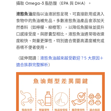
攝取 Omega-3 脂肪酸（EPA 與 DHA）。
液態魚油
是指以油液狀態呈現、可直接飲用或滴入
食物中的魚油補充品。多數液態魚油產品會添加天
然香料（如檸檬、柳橙等），以降低魚腥味並提升
口感接受度。與膠囊型相比，液態魚油通常吸收速
度較快、劑量更彈性，特別適合需要高濃度補充或
吞嚥不便者使用。
（延伸閱讀：
液態魚油越來越受歡迎？5 大原因＋
）
適合族群完整解析