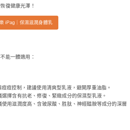
正恢復健康光澤！
 iPag｜保濕滋潤身體乳
時不能一體適用：
與痘痘控制，建議使用清爽型乳液，避開厚重油脂。
議選擇含有抗老、修復、緊緻成分的保濕型乳液。
議使用滋潤度高、含玻尿酸、胜肽、神經醯胺等成分的深層