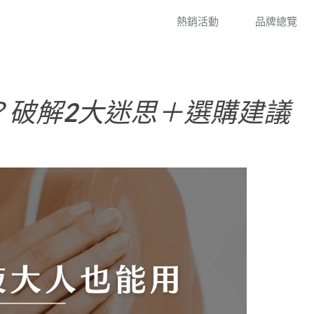
熱銷活動
品牌總覽
？破解2大迷思＋選購建議