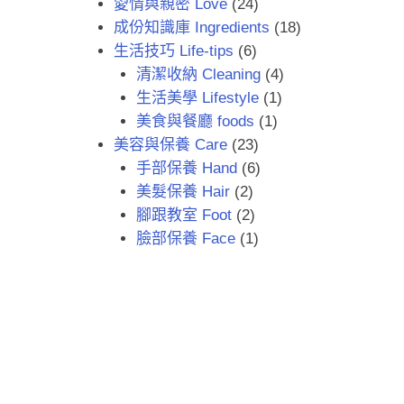
愛情與親密 Love
(24)
成份知識庫 Ingredients
(18)
生活技巧 Life-tips
(6)
清潔收納 Cleaning
(4)
生活美學 Lifestyle
(1)
美食與餐廳 foods
(1)
美容與保養 Care
(23)
手部保養 Hand
(6)
美髮保養 Hair
(2)
腳跟教室 Foot
(2)
臉部保養 Face
(1)