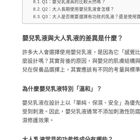
Q1：嬰兒乳液真的比較天然嗎？
Q2：大人長期使用嬰兒乳液會怎樣？
Q3：大人是否需要選擇有功效的乳液？還是使用
嬰兒乳液與大人乳液的差異是什麼？
許多大人會選擇使用嬰兒乳液，是因為它「感覺
麼設計嗎？其實背後的原因，與嬰兒的肌膚結構
兒在保養品選擇上，其實應該有不同的考量與標
為什麼嬰兒乳液特別「溫和」？
嬰兒乳液在設計上以「單純、保濕、安全」為優
受到刺激。因此，嬰兒乳液通常不添加刺激性防
濕修護效果。
大人乳液常見的功能性成分有哪些？