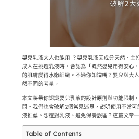
嬰兒乳液大人也能用 ？嬰兒乳液因成分天然、主
成人在挑選乳液時，會認為「既然嬰兒用得安心
的肌膚變得水嫩細緻。不過你知道嗎？嬰兒與大
然不同的考量。
本文將帶你認識嬰兒乳液的設計原則與功能限制
問。我們也會破解2個常見迷思，說明使用不當可
液推薦。想選對乳液、避免保養誤區？這篇文章
Table of Contents