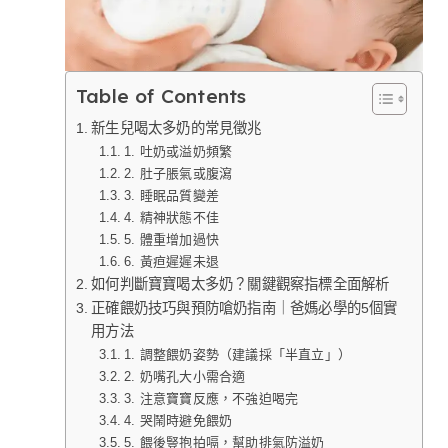
Table of Contents
新生兒喝太多奶的常見徵兆
1. 吐奶或溢奶頻繁
2. 肚子脹氣或腹瀉
3. 睡眠品質變差
4. 精神狀態不佳
5. 體重增加過快
6. 黃疸遲遲未退
如何判斷寶寶喝太多奶？關鍵觀察指標全面解析
正確餵奶技巧與預防嗆奶指南｜爸媽必學的5個實
用方法
1. 調整餵奶姿勢（建議採「半直立」）
2. 奶嘴孔大小需合適
3. 注意寶寶反應，不強迫喝完
4. 哭鬧時避免餵奶
5. 餵後豎抱拍嗝，幫助排氣防溢奶