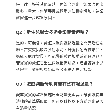
脹、睡不好等其他症狀，再綜合判斷。如果溢奶次
數多、量大、伴隨哭鬧或體重無法穩定增加，建議
就醫進一步確認原因。
Q2：新生兒喝太多奶會影響黃疸嗎？
是的，可能會。黃疸未退與餵奶過量之間有潛在關
聯。當寶寶攝取過多奶水時，肝臟代謝負擔增加，
膽紅素處理變慢，可能導致黃疸加重或延遲消退。
若寶寶的黃疸在出生兩週後仍明顯，建議諮詢小兒
科醫生，並檢視餵奶量與頻率是否需要調整。
Q3：怎麼判斷母乳寶寶有沒有喝過量？
觀察寶寶的整體反應比看奶量更重要。母乳餵養無
法精確計算攝取量，但可以透過以下方式判斷是否
有過量情況：