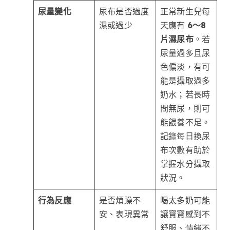
尿量變化
尿布是否過度
正常新生兒每
濕或過少
天應有
6～8
片濕尿布
。若
尿量過多且尿
色偏淡，有可
能是攝取過多
奶水；若長時
間無尿，則可
能餵養不足。
記錄每日換尿
布次數有助於
掌握水分攝取
狀況。
行為反應
是否煩躁不
喝太多奶可能
安、表現異常
讓寶寶感到不
舒服、情緒不