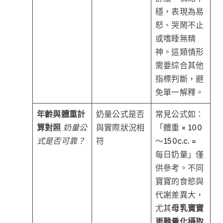
穩，表現為易
怒、哭鬧不止
或嗜睡無精
神。這類情形
需要綜合其他
指標判斷，避
免單一解釋。
年齡與體重計
奶量公式是否
常見公式如：
算對照
奶量公
與實際狀況相
「體重 × 100
式是否可靠？
符
～150c.c. =
每日奶量」僅
供參考。不同
寶寶的食慾與
代謝差異大，
尤其
母乳寶寶
更難量化攝取