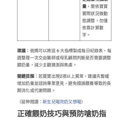
量
，需依寶寶
實際狀況做動
態調整，勿僅
依靠計算數
字。
建議
：爸媽可以將這 6 大指標製成每日紀錄表，每
週整理一次交由醫師或母乳顧問判斷是否需要調整
餵奶量，減少主觀猜測與焦慮。
關鍵提醒
：若寶寶出現2項以上異常，建議先暫緩
增加奶量並諮詢專業意見，避免錯誤餵養導致的長
期消化或代謝問題。
（延伸閱讀：
）
新生兒喝完奶又想喝
正確餵奶技巧與預防嗆奶指