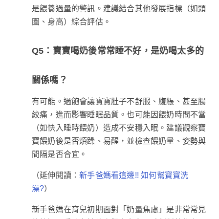
是餵養過量的警訊。建議結合其他發展指標（如頭
圍、身高）綜合評估。
Q5：寶寶喝奶後常常睡不好，是奶喝太多的
關係嗎？
有可能。過飽會讓寶寶肚子不舒服、腹脹、甚至腸
絞痛，進而影響睡眠品質。也可能因餵奶時間不當
（如快入睡時餵奶）造成不安穩入眠。建議觀察寶
寶餵奶後是否煩躁、易醒，並檢查餵奶量、姿勢與
間隔是否合宜。
（延伸閱讀：
新手爸媽看這邊!! 如何幫寶寶洗
）
澡?
新手爸媽在育兒初期面對「奶量焦慮」是非常常見