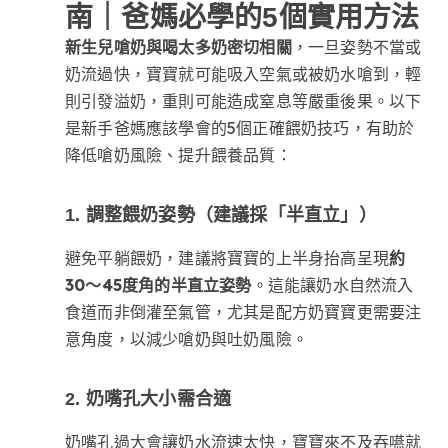
南｜爸媽必學的5個實用方法
新生兒嗆奶與喝太多奶密切相關
，一旦姿勢不當或
奶流過快，寶寶就可能吸入空氣或被奶水嗆到，輕
則引發溢奶，重則可能造成窒息等嚴重後果。以下
是新手爸媽應該學會的5個正確餵奶技巧，有助於
降低嗆奶風險、提升餵養品質：
1. 調整餵奶姿勢（建議採「半直立」）
避免平躺餵奶，建議將寶寶的上半身抬高呈現
約
30～45度角的半直立姿勢
。這能讓奶水自然流入
食道而非倒灌至氣管，尤其是配方奶寶寶更需要注
意角度，以減少嗆奶與吐奶風險。
2. 奶嘴孔大小需合適
奶嘴孔過大會讓奶水流速太快，寶寶來不及吞嚥就