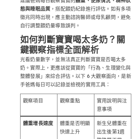
建議爸媽每日觀察寶寶的
體重、便尿情況、精神狀
態與睡眠品質
，搭配餵奶紀錄進行評估。如有多項
徵兆同時出現，應主動諮詢醫師或母乳顧問，避免
自行調整餵奶量導致誤判。
如何判斷寶寶喝太多奶？關
鍵觀察指標全面解析
光看奶量數字，並無法真正判斷寶寶是否喝太多
奶。實際上，更應該從寶寶的「行為、生理變化與
整體發展」來綜合評估。以下 6 大觀察面向，是新
手爸媽每日可以記錄並檢視的實用工具：
觀察項目
觀察重點
實用說明與注
意事項
體重增長速度
體重是否明顯
新生兒體重在
快速上升
出生後第1週