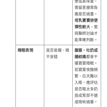
便或異味重，
需留意腸胃負
擔是否過重。
母乳寶寶排便
彈性較大
，需
與醫師討論才
能準確判斷。
睡眠表現
是否易醒、睡
腹脹、吐奶或
不安穩
腸絞痛
都會干
擾寶寶睡眠。
若寶寶夜醒頻
繁、白天難以
入睡，應評估
是否喝太多奶
造成胃部不適
或吸吮過量。