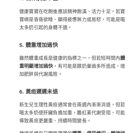
健康寶寶在吃飽後應該精神飽滿、活力十足。若寶
寶總是昏昏欲睡、顯得疲憊無力或易怒，可能是喝
太多奶引起的身體不適。
5. 體重增加過快
雖然體重成長是健康的指標之一，但若短時間內
體
重明顯增加過快
，有可能是餵奶量過多所造成，增
加肥胖與代謝風險。
6. 黃疸遲遲未退
新生兒生理性黃疸通常會在兩週內漸漸消退，但若
喝太多奶使肝臟負擔加重，膽紅素代謝受阻，可能
導致黃疸更嚴重、持續時間變長。