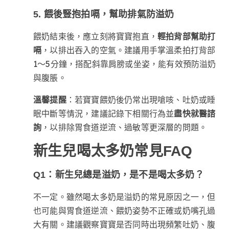
5. 餵後豎抱拍嗝，幫助排氣防溢奶
餵奶結束後，應立刻將寶寶抱直，
輕拍背部幫助打
嗝
，以排出吞入的空氣。建議用手掌溫柔拍打背部
1～5分鐘，搭配斜靠肩膀或坐姿，能有效預防溢奶
與腹脹。
溫馨提醒
：若寶寶餵奶後仍常出現嗆咳、吐奶或睡
眠中斷等情況，建議記錄下相關行為並
盡快就醫諮
詢
，以排除胃食道逆流、過敏等更深層的問題。
新生兒喝太多奶常見FAQ
Q1：新生兒總是溢奶，是不是喝太多奶？
不一定。雖然喝太多奶是溢奶的常見原因之一，但
也可能與胃食道逆流、餵奶姿勢不正確或奶嘴孔過
大有關。建議觀察寶寶是否同時出現頻繁吐奶、腹