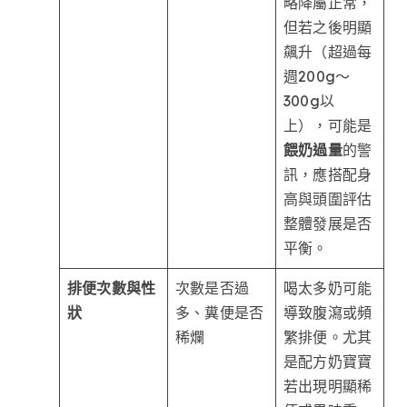
略降屬正常，
但若之後明顯
飆升（超過每
週200g～
300g以
上），可能是
餵奶過量
的警
訊，應搭配身
高與頭圍評估
整體發展是否
平衡。
排便次數與性
次數是否過
喝太多奶可能
狀
多、糞便是否
導致腹瀉或頻
稀爛
繁排便。尤其
是配方奶寶寶
若出現明顯稀