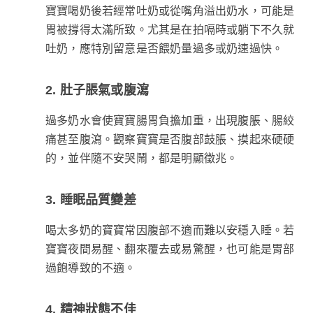
寶寶喝奶後若經常吐奶或從嘴角溢出奶水，可能是
胃被撐得太滿所致。尤其是在拍嗝時或躺下不久就
吐奶，應特別留意是否餵奶量過多或奶速過快。
2. 肚子脹氣或腹瀉
過多奶水會使寶寶腸胃負擔加重，出現腹脹、腸絞
痛甚至腹瀉。觀察寶寶是否腹部鼓脹、摸起來硬硬
的，並伴隨不安哭鬧，都是明顯徵兆。
3. 睡眠品質變差
喝太多奶的寶寶常因腹部不適而難以安穩入睡。若
寶寶夜間易醒、翻來覆去或易驚醒，也可能是胃部
過飽導致的不適。
4. 精神狀態不佳