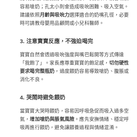
容易嗆奶；孔太小則會造成吸吮困難、吸入空氣。
建議依照
月齡與吸吮力
選擇適合的奶嘴孔徑，必要
時可請教母嬰用品顧問或小兒科醫師。
3. 注意寶寶反應，不強迫喝完
寶寶自然會透過吸吮強度與嘴巴鬆開等方式傳達
「我飽了」。家長應尊重寶寶的飽足感，
切勿硬性
要求喝完整瓶奶
，過度餵奶容易導致嗆奶、腹脹或
消化不良。
4. 哭鬧時避免餵奶
當寶寶大哭時餵奶，容易因呼吸急促而吸入過多空
氣，
增加嗆奶與脹氣風險
。應先安撫情緒、穩定呼
吸再進行餵奶，避免讓餵養過程與情緒混淆。