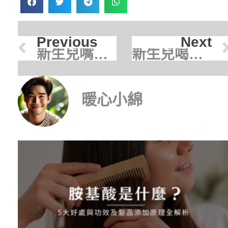
Previous
Next
新生兒嘴巴一直咀嚼正常嗎？寶寶口腔期行為解析與照護技巧
新生兒喝完奶又想喝？破解寶寶喝完奶還哭鬧的5大真相
暖心小綿