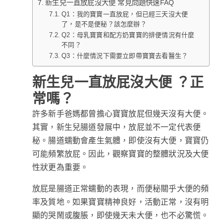
新生兒一直放屁沒大便 常見問題快速FAQ
Q1：我的寶寶一直放屁，但已經三天沒大便
了，是不是便秘？該怎麼辦？
Q2：母乳寶寶和配方奶寶寶的排便情況有什麼
不同？
Q3：什麼情況下需要立即帶寶寶去看醫生？
新生兒一直放屁沒大便 ？正
常嗎？
許多新手爸媽都曾擔心寶寶放屁但幾天沒有大便。
其實，新生兒腸道發展中，放屁並不一定代表便
秘。腸道蠕動會產生氣體，即使沒有大便，寶寶仍
可能頻繁放屁。因此，觀察寶寶的整體狀況及大便
性狀更為重要。
放屁是腸道正常蠕動的表現，而便秘關乎大便的頻
率及質地。如果寶寶精神良好，活動正常，沒有明
顯的哭鬧或腹脹，即使幾天未大便，也不必驚慌。