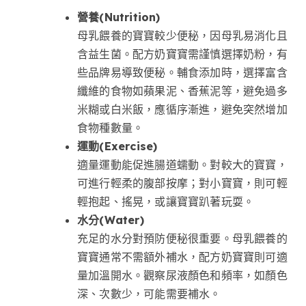
營養(Nutrition)
母乳餵養的寶寶較少便秘，因母乳易消化且
含益生菌。配方奶寶寶需謹慎選擇奶粉，有
些品牌易導致便秘。輔食添加時，選擇富含
纖維的食物如蘋果泥、香蕉泥等，避免過多
米糊或白米飯，應循序漸進，避免突然增加
食物種數量。
運動(Exercise)
適量運動能促進腸道蠕動。對較大的寶寶，
可進行輕柔的腹部按摩；對小寶寶，則可輕
輕抱起、搖晃，或讓寶寶趴著玩耍。
水分(Water)
充足的水分對預防便秘很重要。母乳餵養的
寶寶通常不需額外補水，配方奶寶寶則可適
量加溫開水。觀察尿液顏色和頻率，如顏色
深、次數少，可能需要補水。