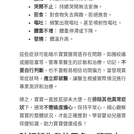
哭鬧不止：
持續哭鬧無法安撫。
拒食：
對食物失去興趣，拒絕進食。
嘔吐：
頻繁出現嘔吐，甚至噴射性嘔吐。
體重不增：
體重停滯或下降。
發燒：
體溫升高。
這些症狀可能暗示寶寶腸胃道存在問題，如腸絞痛
或腸阻塞等，需專業醫生的診斷和治療。切記，
不
要自行判斷
，也不要輕易相信坊間偏方。當發現異
常症狀時，
應立即就醫
，讓醫生根據實際情況進行
專業測評和治療。
總之，寶寶一直放屁卻未大便，在
排除其他異常症
狀
下，通常
不需過度擔心
。保持平常心，細心觀察
寶寶的整體狀況，才能正確應對。學習嬰幼兒腸胃
保健知識，助力寶寶健康成長！