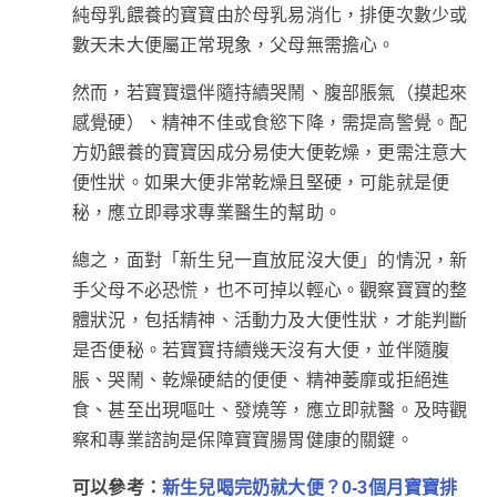
純母乳餵養的寶寶由於母乳易消化，排便次數少或
數天未大便屬正常現象，父母無需擔心。
然而，若寶寶還伴隨持續哭鬧、腹部脹氣（摸起來
感覺硬）、精神不佳或食慾下降，需提高警覺。配
方奶餵養的寶寶因成分易使大便乾燥，更需注意大
便性狀。如果大便非常乾燥且堅硬，可能就是便
秘，應立即尋求專業醫生的幫助。
總之，面對「新生兒一直放屁沒大便」的情況，新
手父母不必恐慌，也不可掉以輕心。觀察寶寶的整
體狀況，包括精神、活動力及大便性狀，才能判斷
是否便秘。若寶寶持續幾天沒有大便，並伴隨腹
脹、哭鬧、乾燥硬結的便便、精神萎靡或拒絕進
食、甚至出現嘔吐、發燒等，應立即就醫。及時觀
察和專業諮詢是保障寶寶腸胃健康的關鍵。
可以參考：
新生兒喝完奶就大便？0-3個月寶寶排