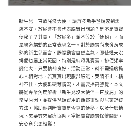
新生兒一直放屁沒大便 ，讓許多新手爸媽感到焦
慮不安。放屁會不會代表腸胃出問題？是不是寶寶
便秘了？其實，「放屁多」並不等於「便秘」，而
是腸道蠕動的正常表現之一。對於腸胃尚未發育成
熟的新生兒而言，腸蠕動會自然產氣，即使幾天沒
排便也屬正常範圍，特別是純母乳寶寶，排便頻率
變化大，只要精神良好、活動正常，就不需過度擔
心。相對地，若寶寶出現腹部脹氣、哭鬧不止、精
神不佳、大便乾硬等情況，才需要提高警覺。本文
將從專業角度解析「新生兒沒大便但一直放屁」的
常見原因，並提供爸媽實用的觀察重點與居家舒緩
方法，協助你判斷寶寶是否真的便秘，以及什麼情
況下需要尋求醫療協助。掌握寶寶腸胃保健關鍵，
安心育兒更輕鬆！