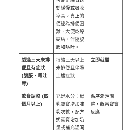
可能是腸胃蠕
動緩慢或吸收
率高。真正的
便秘為排便困
難、大便乾燥
硬結，伴隨腹
脹和嘔吐。
超過三天未排
持續三天以上
立即就醫
便且有症狀
未排便且伴隨
(腹脹、嘔吐
上述症狀
等)
飲食調整 (四
充足水分：母
循序漸進調
個月以上)
乳寶寶增加哺
整，觀察寶寶
乳次數，配方
反應
奶寶寶增加奶
量或補充溫開