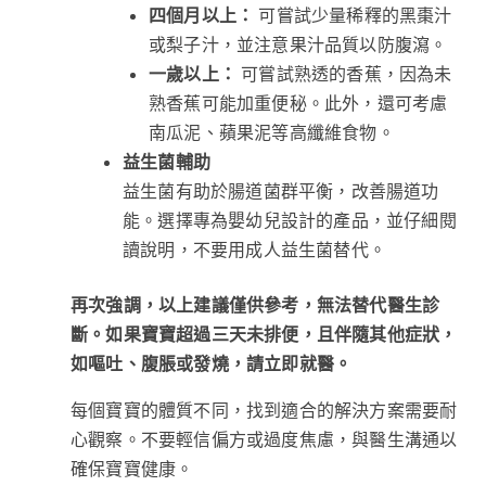
四個月以上：
可嘗試少量稀釋的黑棗汁
或梨子汁，並注意果汁品質以防腹瀉。
一歲以上：
可嘗試熟透的香蕉，因為未
熟香蕉可能加重便秘。此外，還可考慮
南瓜泥、蘋果泥等高纖維食物。
益生菌輔助
益生菌有助於腸道菌群平衡，改善腸道功
能。選擇專為嬰幼兒設計的產品，並仔細閱
讀說明，不要用成人益生菌替代。
再次強調，以上建議僅供參考，無法替代醫生診
斷。如果寶寶超過三天未排便，且伴隨其他症狀，
如嘔吐、腹脹或發燒，請立即就醫。
每個寶寶的體質不同，找到適合的解決方案需要耐
心觀察。不要輕信偏方或過度焦慮，與醫生溝通以
確保寶寶健康。