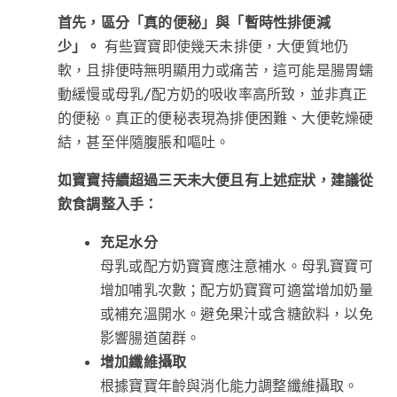
首先，區分「真的便秘」與「暫時性排便減
少」。
有些寶寶即使幾天未排便，大便質地仍
軟，且排便時無明顯用力或痛苦，這可能是腸胃蠕
動緩慢或母乳/配方奶的吸收率高所致，並非真正
的便秘。真正的便秘表現為排便困難、大便乾燥硬
結，甚至伴隨腹脹和嘔吐。
如寶寶持續超過三天未大便且有上述症狀，建議從
飲食調整入手：
充足水分
母乳或配方奶寶寶應注意補水。母乳寶寶可
增加哺乳次數；配方奶寶寶可適當增加奶量
或補充溫開水。避免果汁或含糖飲料，以免
影響腸道菌群。
增加纖維攝取
根據寶寶年齡與消化能力調整纖維攝取。