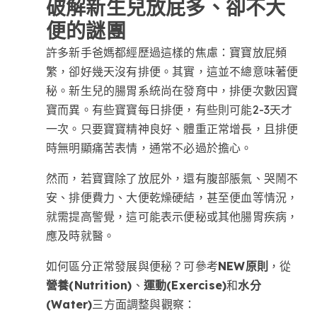
破解新生兒放屁多、卻不大
便的謎團
許多新手爸媽都經歷過這樣的焦慮：寶寶放屁頻
繁，卻好幾天沒有排便。其實，這並不總意味著便
秘。新生兒的腸胃系統尚在發育中，排便次數因寶
寶而異。有些寶寶每日排便，有些則可能2-3天才
一次。只要寶寶精神良好、體重正常增長，且排便
時無明顯痛苦表情，通常不必過於擔心。
然而，若寶寶除了放屁外，還有腹部脹氣、哭鬧不
安、排便費力、大便乾燥硬結，甚至便血等情況，
就需提高警覺，這可能表示便秘或其他腸胃疾病，
應及時就醫。
如何區分正常發展與便秘？可參考
NEW原則
，從
營養(Nutrition)
、
運動(Exercise)
和
水分
(Water)
三方面調整與觀察：