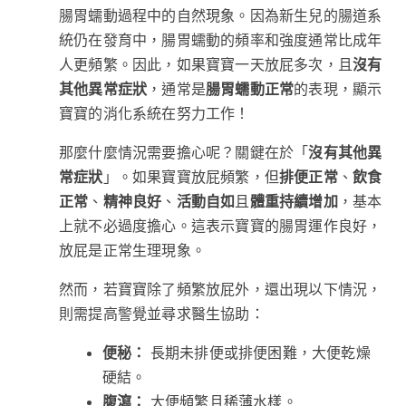
腸胃蠕動過程中的自然現象。因為新生兒的腸道系
統仍在發育中，腸胃蠕動的頻率和強度通常比成年
人更頻繁。因此，如果寶寶一天放屁多次，且
沒有
其他異常症狀
，通常是
腸胃蠕動正常
的表現，顯示
寶寶的消化系統在努力工作！
那麼什麼情況需要擔心呢？關鍵在於「
沒有其他異
常症狀
」。如果寶寶放屁頻繁，但
排便正常
、
飲食
正常
、
精神良好
、
活動自如
且
體重持續增加
，基本
上就不必過度擔心。這表示寶寶的腸胃運作良好，
放屁是正常生理現象。
然而，若寶寶除了頻繁放屁外，還出現以下情況，
則需提高警覺並尋求醫生協助：
便秘：
長期未排便或排便困難，大便乾燥
硬結。
腹瀉：
大便頻繁且稀薄水樣。