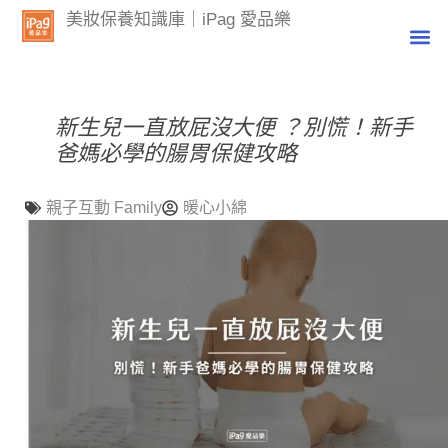
美妝保養知識庫｜iPag 愛品樂
新生兒一直放屁沒大便 ？別慌！新手
爸媽必學的腸胃保健攻略
親子互動 Family
暖心小綿