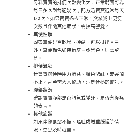
母乳寶寶的排便次數變化大，正常範圍可為
每日多次到每週幾次；配方奶寶寶通常每天
1-2次。如果寶寶過去正常，突然減少便便
次數且伴隨其他症狀，需提高警覺。
糞便性狀
觀察糞便是否乾燥、硬結，難以排出。另
外，糞便顏色如持續灰白或黑色，則需留
意。
排便過程
若寶寶排便時用力過猛、臉色漲紅，或哭鬧
不止，甚至需大人協助，這是便秘的警訊。
腹部狀況
確認寶寶腹部是否脹氣或變硬，是否有腹痛
的表現。
其他症狀
如果伴隨食慾不振、嘔吐或增重緩慢等情
況，更需及時就醫。