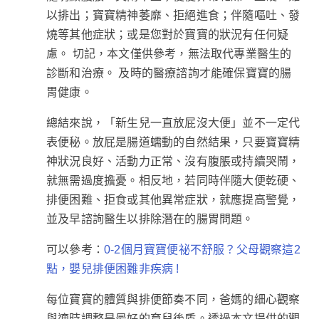
以排出；寶寶精神萎靡、拒絕進食；伴隨嘔吐、發
燒等其他症狀；或是您對於寶寶的狀況有任何疑
慮。 切記，本文僅供參考，無法取代專業醫生的
診斷和治療。 及時的醫療諮詢才能確保寶寶的腸
胃健康。
總結來說，「新生兒一直放屁沒大便」並不一定代
表便秘。放屁是腸道蠕動的自然結果，只要寶寶精
神狀況良好、活動力正常、沒有腹脹或持續哭鬧，
就無需過度擔憂。相反地，若同時伴隨大便乾硬、
排便困難、拒食或其他異常症狀，就應提高警覺，
並及早諮詢醫生以排除潛在的腸胃問題。
可以參考：
0-2個月寶寶便祕不舒服？父母觀察這2
點，嬰兒排便困難非疾病 !
每位寶寶的體質與排便節奏不同，爸媽的細心觀察
與適時調整是最好的育兒後盾。透過本文提供的觀