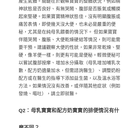
產生氣體。關鍵在於觀察寶寶的整體狀況，例如精
神狀態是否良好、有無哭鬧、腹部是否脹氣或觸摸
起來堅硬。如果寶寶精神狀態佳，沒有明顯腹脹或
痛苦表情，即使幾天沒大便，也未必是嚴重的便
秘，尤其是在純母乳餵養的情況下。 但如果寶寶
伴隨哭鬧、腹脹、大便乾燥硬結等情況，則可能需
要干預。建議觀察大便的性狀，如果非常乾燥、堅
硬，像羊便一樣，則更有可能是便秘。輕微便秘可
以嘗試腹部按摩、增加水分攝取（母乳增加哺乳次
數，配方奶適量加水，但需諮詢醫生）、調整奶粉
配方或在醫生的指導下添加益生菌，以及溫水浴等
方法。如果情況沒有改善，或伴隨其他症狀（例如
發燒、嘔吐），請立即就醫。
Q2：母乳寶寶和配方奶寶寶的排便情況有什
麼不同？