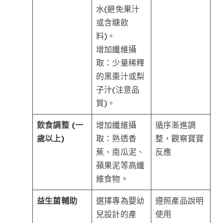
水(避免果汁
或含糖飲
料)。
增加纖維攝
取：少量稀釋
的黑棗汁或梨
子汁(注意品
質)。
飲食調整 (一
增加纖維攝
循序漸進調
歲以上)
取：熟透香
整，觀察寶寶
蕉、南瓜泥、
反應
蘋果泥等高纖
維食物。
益生菌輔助
選擇專為嬰幼
遵照產品說明
兒設計的產
使用