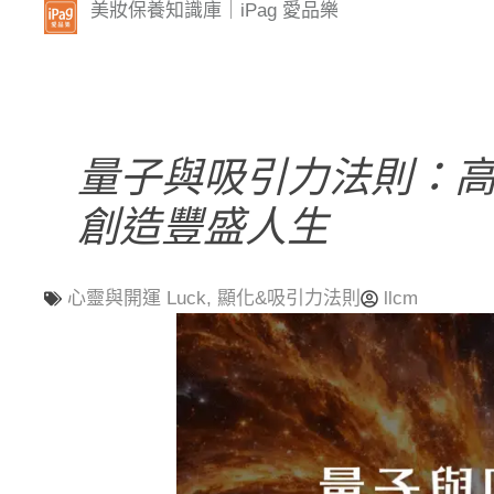
美妝保養知識庫｜iPag 愛品樂
量子與吸引力法則：高
創造豐盛人生
心靈與開運 Luck
,
顯化&吸引力法則
llcm