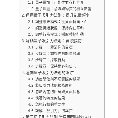
量子疊加：可能性並存的世界
量子糾纏：意識與物質的相互影響
運用量子吸引力法則：提升能量頻率
調整思維模式：從負面轉向正面
調整情緒狀態：保持內在平和
調整行為模式：採取積極行動
解碼量子吸引力法則：實踐指南
步驟一：釐清你的目標
步驟二：調整你的能量頻率
步驟三：採取行動
步驟四：保持耐心和信心
避開量子吸引力法則的陷阱
過度簡化與不切實際的期望
將吸引力法則視為魔術
忽略內在的阻礙與負面信念
執著於特定的結果
忽視行動的重要性
誤解「吸引力」的本質
量子與吸引力法則 常見問題快速FAQ