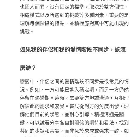
也因人而異，沒有固定的標準，取決於雙方個性、
相處模式以及所遇到的挑戰等多種因素。重要的是
理解每個階段的特點，並積極應對其中可能出現的
挑戰。
如果我的伴侶和我的愛情階段不同步，該怎
麼辦？
戀愛中，伴侶之間的愛情階段不同步是很常見的情
況。例如，一方可能已進入穩定期，而另一方仍然
停留在熱戀期。這時，需要雙方坦誠溝通，互相理
解彼此的需求和感受。嘗試從對方的角度出發，理
解他們目前的狀態，並耐心引導。積極溝通是關
鍵，可以試著分享各自對關係的期待和看法，找到
共同的步調和共識，而非急於求成或強求一致。如