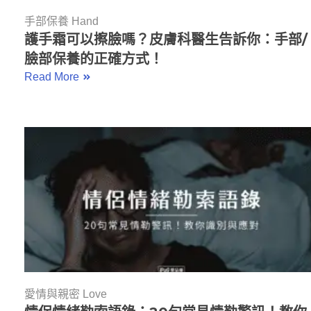
手部保養 Hand
護手霜可以擦臉嗎？皮膚科醫生告訴你：手部/
臉部保養的正確方式！
Read More
愛情與親密 Love