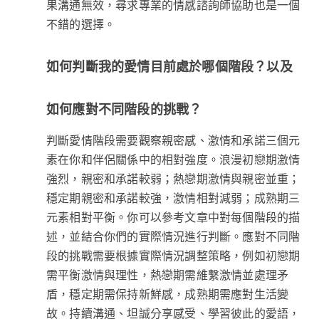
果溝通無效，尋求專業的情感諮詢師協助也是一個
不錯的選擇。
如何判斷我的愛情目前處於哪個階段？以及
如何應對不同階段的挑戰？
判斷愛情階段需要觀察親密感、激情和承諾三個元
素在你和伴侶關係中的相對強度。浪漫初戀期激情
強烈，親密和承諾較弱；熱戀期激情與親密並重；
穩定期親密和承諾較強，激情相對減弱；成熟期三
元素相對平衡。你可以參考文章中對每個階段的描
述，並結合你們的實際情況進行判斷。應對不同階
段的挑戰需要根據實際情況調整策略，例如初戀期
需平衡激情與理性，熱戀期需維繫激情並處理矛
盾，穩定期需保持新鮮感，成熟期需應對生活變
故。持續溝通、坦誠分享感受、學習彼此的愛語，