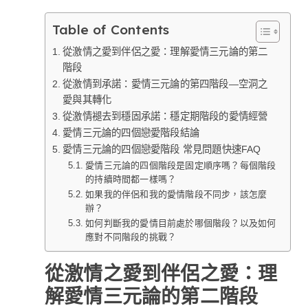
Table of Contents
從激情之愛到伴侶之愛：理解愛情三元論的第二
階段
從激情到承諾：愛情三元論的第四階段—空洞之
愛與其轉化
從激情褪去到穩固承諾：穩定期階段的愛情經營
愛情三元論的四個戀愛階段結論
愛情三元論的四個戀愛階段 常見問題快速FAQ
愛情三元論的四個階段是固定順序嗎？每個階段
的持續時間都一樣嗎？
如果我的伴侶和我的愛情階段不同步，該怎麼
辦？
如何判斷我的愛情目前處於哪個階段？以及如何
應對不同階段的挑戰？
從激情之愛到伴侶之愛：理
解愛情三元論的第二階段