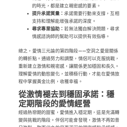
的時光，都是建立親密感的要素。
提升承諾質量：
承諾需要行動來支撐，互相
支持和理解能增強承諾的深度。
尋求專業協助：
若無法獨自解決問題，尋求
情感諮詢師的幫助可以提供有效指導。
總之，愛情三元論的第四階段——空洞之愛是關係
的轉折點。通過努力和調整，情侶可以克服挑戰，
重新建立激情和親密感，讓關係更加穩固和長久。
理解愛情的動態變化，並積極行動，才能在愛情旅
程中掌握黃金比例，收穫幸福。
從激情褪去到穩固承諾：穩
定期階段的愛情經營
經過熱戀期的甜蜜，愛情進入穩定期，這是充滿轉
變與挑戰的階段。伴侶可能會發現，激情不再如昔