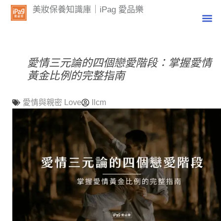
美妝保養知識庫｜iPag 愛品樂
愛情三元論的四個戀愛階段：掌握愛情
黃金比例的完整指南
愛情與親密 Love
llcm