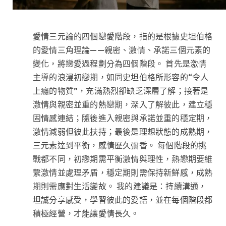
愛情三元論的四個戀愛階段，指的是根據史坦伯格
的愛情三角理論——親密、激情、承諾三個元素的
變化，將戀愛過程劃分為四個階段。 首先是激情
主導的浪漫初戀期，如同史坦伯格所形容的“令人
上癮的物質”，充滿熱烈卻缺乏深層了解；接著是
激情與親密並重的熱戀期，深入了解彼此，建立穩
固情感連結；隨後進入親密與承諾並重的穩定期，
激情減弱但彼此扶持；最後是理想狀態的成熟期，
三元素達到平衡，感情歷久彌香。 每個階段的挑
戰都不同，初戀期需平衡激情與理性，熱戀期要維
繫激情並處理矛盾，穩定期則需保持新鮮感，成熟
期則需應對生活變故。 我的建議是：持續溝通，
坦誠分享感受，學習彼此的愛語，並在每個階段都
積極經營，才能讓愛情長久。