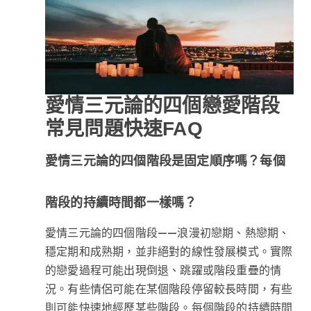
愛情三元論的四個戀愛階段
常見問題快速FAQ
愛情三元論的四個階段是固定順序嗎？每個
階段的持續時間都一樣嗎？
愛情三元論的四個階段——浪漫初戀期、熱戀期、
穩定期和成熟期，並非絕對的線性發展模式。實際
的戀愛過程可能出現倒退、跳躍或階段重疊的情
況。有些情侶可能在某個階段停留較長時間，有些
則可能快速地經歷某些階段。每個階段的持續時間