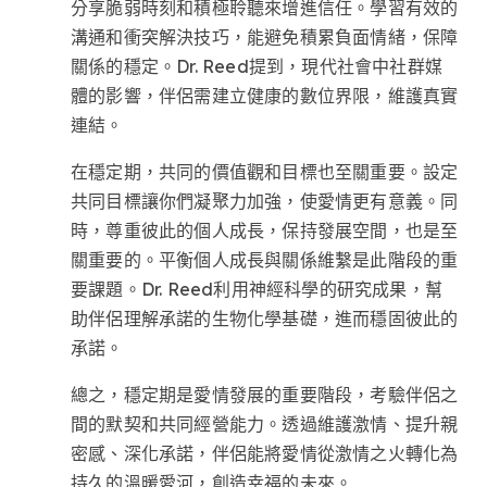
分享脆弱時刻和積極聆聽來增進信任。學習有效的
溝通和衝突解決技巧，能避免積累負面情緒，保障
關係的穩定。Dr. Reed提到，現代社會中社群媒
體的影響，伴侶需建立健康的數位界限，維護真實
連結。
在穩定期，共同的價值觀和目標也至關重要。設定
共同目標讓你們凝聚力加強，使愛情更有意義。同
時，尊重彼此的個人成長，保持發展空間，也是至
關重要的。平衡個人成長與關係維繫是此階段的重
要課題。Dr. Reed利用神經科學的研究成果，幫
助伴侶理解承諾的生物化學基礎，進而穩固彼此的
承諾。
總之，穩定期是愛情發展的重要階段，考驗伴侶之
間的默契和共同經營能力。透過維護激情、提升親
密感、深化承諾，伴侶能將愛情從激情之火轉化為
持久的溫暖愛河，創造幸福的未來。