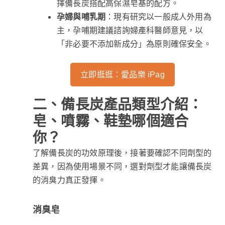
擇備長炭搭配高保濕皂基的配方。
孕婦與哺乳期
：現有研究以一般成人外用為
主，孕哺期建議諮詢婦產科醫師意見，以
「非必要不添加新成分」為原則確保安全。
立即逛逛：愛品樂 iPag
二、備長炭產品類型介紹：
皂、噴霧、鞋墊哪個適合
你？
了解備長炭的功效原理後，接著要確認不同劑型的
差異，因為使用場景不同，選對劑型才能讓備長炭
的消臭力真正發揮。
消臭皂