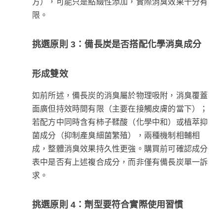
方），可能只是點綴性添加，實際消臭效果十分有
限。
挑選原則 3：備長炭是否搭配化學消臭成分
形成雙效
如前所述，備長炭的消臭屬於物理吸附，消臭覆蓋
面廣但持效時間有限（主要在接觸皮膚的當下）；
若配方中同時含有柿子鞣酸（化學中和）或植萃抑
菌成分（抑制產臭細菌繁殖），兩種機制相輔相
成，整體消臭效果持久性更強。購買前可確認成分
表中是否有上述複合成分，而非僅有備長炭單一訴
求。
挑選原則 4：劑型要符合實際使用習慣