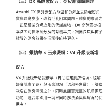
（三）DX 高酵素配方：從皮脂源頭調理
Atsushi DX 高酵素配方能溫和分解並去除老廢角
質與過剩皮脂，改善毛孔阻塞問題。體臭的來源之
一正是細菌分解皮脂的代謝產物，DX 高酵素從根
本減少可供細菌分解的有機基質，讓備長炭與柿子
鞣酸的消臭效果在清潔後維持更久。
（四）銀精華 × 玉米澱粉：V4 升級版新增
配方
V4 升級版新增銀精華（有助穩定肌膚環境、緩解
輕度肌膚問題）與玉米澱粉（溫和去角質），讓這
款皂在消臭清潔之外，同時兼顧更完整的肌膚調理
功能。適合希望用一塊皂同時解決消臭與膚況的使
用者。