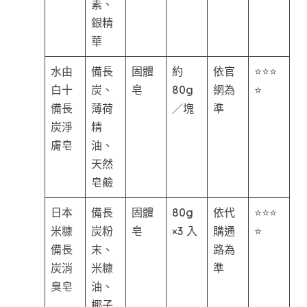
素、
銀精
華
水由
備長
固體
約
依官
⭐⭐⭐
白十
炭、
皂
80g
網為
⭐
備長
薄荷
／塊
準
炭淨
精
膚皂
油、
天然
皂鹼
日本
備長
固體
80g
依代
⭐⭐⭐
米糠
炭粉
皂
×3 入
購通
⭐
備長
末、
路為
炭消
米糠
準
臭皂
油、
椰子