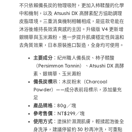
不只依賴備長炭的物理吸附，更加入柿鞣酸的化學
中和機制，以及 Atsushi DX 高酵素配方協助調理
皮脂環境。三重消臭機制相輔相成，是這款皂能在
沐浴後維持長效清爽感的主因。升級版 V4 更新增
銀精華與玉米澱粉，進一步提升肌膚穩定性與溫和
去角質效果，日本原裝進口製造，全身均可使用。
主要成分
：紀州職人備長炭、柿子鞣酸
（Persimmon Tannin）、Atsushi DX 高酵
素、銀精華、玉米澱粉
備長炭標示
：木炭粉末（Charcoal
Powder）——成分表前段標示，添加量充
足
產品規格
：80g／塊
參考售價
：NT$299／塊
使用方式
：塗抹於濕潤肌膚，輕揉起泡後全
身洗淨，建議停留約 30 秒再沖洗，可重點