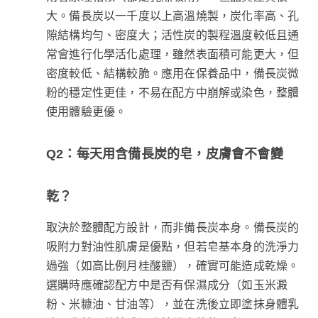
大。備長炭以一千度以上高溫燒製，炭化率高、孔
隙結構均勻、密度大；活性炭的製程溫度較低且通
常會進行化學活化處理，雖然表面積可能更大，但
密度較低、結構較脆。應用在保養品中，備長炭微
粉的穩定性更佳，不易在配方中崩解或染色，整體
使用體驗更優。
Q2：每天用含備長炭的皂，皮膚會不會變
乾？
取決於整體配方設計，而非備長炭本身。備長炭的
吸附力對油性肌膚是優點，但若皂基本身的洗淨力
過強（如高比例月桂酸鹽），確實可能造成乾燥。
選購時應確認配方中是否有保濕成分（如玉米澱
粉、米糠油、甘油等），並在洗後立即塗抹身體乳