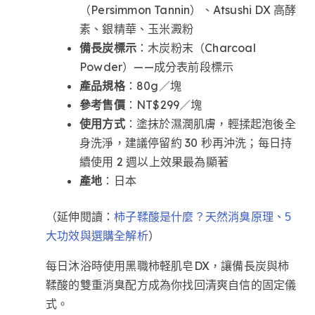
（Persimmon Tannin）、Atsushi DX 高酵
素、銀精華、玉米澱粉
備長炭標示
：木炭粉末（Charcoal
Powder）——成分表前段標示
產品規格
：80g／塊
參考售價
：NT$299／塊
使用方式
：塗抹於濕潤肌膚，輕揉起泡後全
身洗淨，建議停留約 30 秒再沖洗；每日持
續使用 2 週以上效果最為顯著
產地
：日本
（延伸閱讀：
柿子鞣酸是什麼？天然消臭原理、5
）
大功效與選購全解析
每日沐浴時使用黑職柿軽肌皂DX，讓備長炭與柿
鞣酸的雙重消臭配方成為你找回清爽自信的固定儀
式。