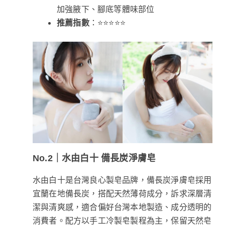
加強腋下、腳底等體味部位
推薦指數
：⭐⭐⭐⭐⭐
No.2｜水由白十 備長炭淨膚皂
水由白十是台灣良心製皂品牌，備長炭淨膚皂採用
宜蘭在地備長炭，搭配天然薄荷成分，訴求深層清
潔與清爽感，適合偏好台灣本地製造、成分透明的
消費者。配方以手工冷製皂製程為主，保留天然皂