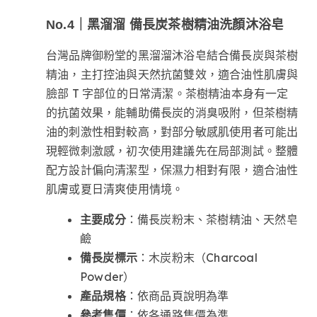
No.4｜黑溜溜 備長炭茶樹精油洗顏沐浴皂
台灣品牌御粉堂的黑溜溜沐浴皂結合備長炭與茶樹
精油，主打控油與天然抗菌雙效，適合油性肌膚與
臉部 T 字部位的日常清潔。茶樹精油本身有一定
的抗菌效果，能輔助備長炭的消臭吸附，但茶樹精
油的刺激性相對較高，對部分敏感肌使用者可能出
現輕微刺激感，初次使用建議先在局部測試。整體
配方設計偏向清潔型，保濕力相對有限，適合油性
肌膚或夏日清爽使用情境。
主要成分
：備長炭粉末、茶樹精油、天然皂
鹼
備長炭標示
：木炭粉末（Charcoal
Powder）
產品規格
：依商品頁說明為準
參考售價
：依各通路售價為準