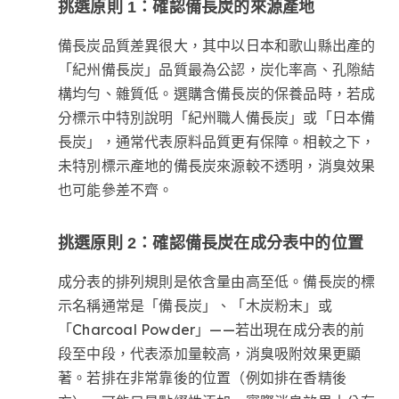
挑選原則 1：確認備長炭的來源產地
備長炭品質差異很大，其中以日本和歌山縣出產的
「紀州備長炭」品質最為公認，炭化率高、孔隙結
構均勻、雜質低。選購含備長炭的保養品時，若成
分標示中特別說明「紀州職人備長炭」或「日本備
長炭」，通常代表原料品質更有保障。相較之下，
未特別標示產地的備長炭來源較不透明，消臭效果
也可能參差不齊。
挑選原則 2：確認備長炭在成分表中的位置
成分表的排列規則是依含量由高至低。備長炭的標
示名稱通常是「備長炭」、「木炭粉末」或
「Charcoal Powder」——若出現在成分表的前
段至中段，代表添加量較高，消臭吸附效果更顯
著。若排在非常靠後的位置（例如排在香精後