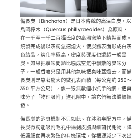
備長炭（Binchotan）是日本傳統的高溫白炭，以
烏岡樟木（Quercus phillyraeoides）為原料，
在一千至一千二百攝氏度的高溫窯燒下精製而成。
燒製完成後以灰粉急速熄火，使炭體表面形成白灰
色結晶，炭化率極高，密度與硬度也遠超一般黑
炭。如果把體味問題比喻成空氣中飄散的臭味分
子，一般香皂只是用其他氣味把臭味蓋過去，而備
長炭則是靠著龐大的微孔表面積（每公克約 250～
350 平方公尺），像一張無數個小抓手的網，把臭
味分子「物理吸附」進孔隙中，讓它們無法繼續揮
發。
備長炭的消臭機制不只如此。在沐浴皂配方中，備
長炭微粉能吸附毛孔中過剩皮脂與細菌代謝物，降
低讓細菌再次繁殖的有機環境，從根源減少下次出