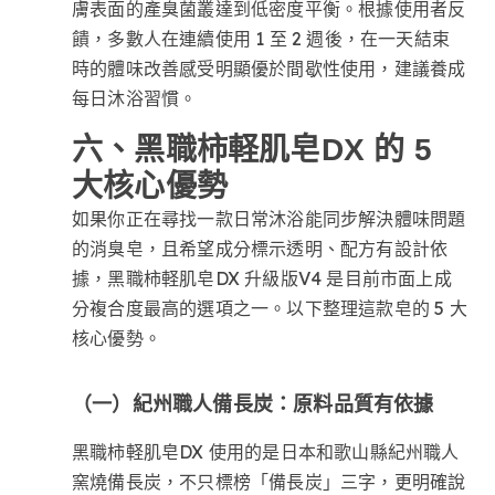
膚表面的產臭菌叢達到低密度平衡。根據使用者反
饋，多數人在連續使用 1 至 2 週後，在一天結束
時的體味改善感受明顯優於間歇性使用，建議養成
每日沐浴習慣。
六、黑職柿軽肌皂DX 的 5
大核心優勢
如果你正在尋找一款日常沐浴能同步解決體味問題
的消臭皂，且希望成分標示透明、配方有設計依
據，黑職柿軽肌皂DX 升級版V4 是目前市面上成
分複合度最高的選項之一。以下整理這款皂的 5 大
核心優勢。
（一）紀州職人備長炭：原料品質有依據
黑職柿軽肌皂DX 使用的是日本和歌山縣紀州職人
窯燒備長炭，不只標榜「備長炭」三字，更明確說