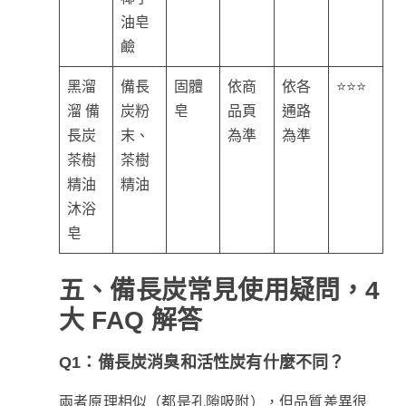
油皂
鹼
黑溜
備長
固體
依商
依各
⭐⭐⭐
溜 備
炭粉
皂
品頁
通路
長炭
末、
為準
為準
茶樹
茶樹
精油
精油
沐浴
皂
五、備長炭常見使用疑問，4
大 FAQ 解答
Q1：備長炭消臭和活性炭有什麼不同？
兩者原理相似（都是孔隙吸附），但品質差異很