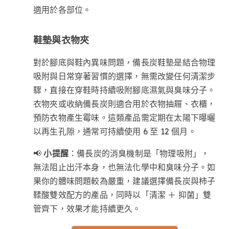
適用於各部位。
鞋墊與衣物夾
對於腳底與鞋內異味問題，備長炭鞋墊是結合物理
吸附與日常穿著習慣的選擇，無需改變任何清潔步
驟，直接在穿鞋時持續吸附腳底濕氣與臭味分子。
衣物夾或收納備長炭則適合用於衣物抽屜、衣櫃，
預防衣物產生霉味。這類產品需定期在太陽下曝曬
以再生孔隙，通常可持續使用 6 至 12 個月。
📢
小提醒
：備長炭的消臭機制是「物理吸附」，
無法阻止出汗本身，也無法化學中和臭味分子。如
果你的體味問題較為嚴重，建議選擇備長炭與柿子
鞣酸雙效配方的產品，同時以「清潔 ＋ 抑菌」雙
管齊下，效果才能持續更久。