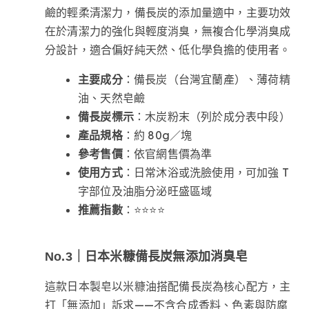
鹼的輕柔清潔力，備長炭的添加量適中，主要功效
在於清潔力的強化與輕度消臭，無複合化學消臭成
分設計，適合偏好純天然、低化學負擔的使用者。
主要成分
：備長炭（台灣宜蘭產）、薄荷精
油、天然皂鹼
備長炭標示
：木炭粉末（列於成分表中段）
產品規格
：約 80g／塊
參考售價
：依官網售價為準
使用方式
：日常沐浴或洗臉使用，可加強 T
字部位及油脂分泌旺盛區域
推薦指數
：⭐⭐⭐⭐
No.3｜日本米糠備長炭無添加消臭皂
這款日本製皂以米糠油搭配備長炭為核心配方，主
打「無添加」訴求——不含合成香料、色素與防腐