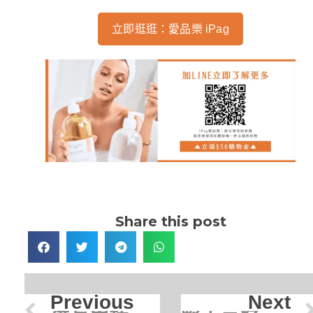
立即逛逛：愛品樂 iPag
Share this post
Previous
Next