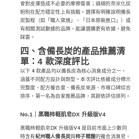
會對皮膚造成不必要的摩擦傷害；過細的奈米化炭
粉則在配方穩定性上有挑戰。選擇有明確說明備長
炭製程（如「職人窯燒」、「日本原裝進口」）或
有相關測試數據的品牌，能讓選購更有依據，避免
踩雷。
四、含備長炭的產品推薦清
單：4 款深度評比
以下 4 款產品均以備長炭為核心消臭成分之一，
涵蓋不同配方設計與劑型。本次評比依據成分標示
完整度、配方複合度、備長炭來源、市場口碑綜合
排序，第一名為自家推薦品牌，其餘依評估排列。
No.1｜黑職柿軽肌皂DX 升級版V4
黑職柿軽肌皂DX 升級版V4 是目前市面上少數同
時含有
紀州職人備長炭
與
柿子鞣酸
的複合消臭皂，