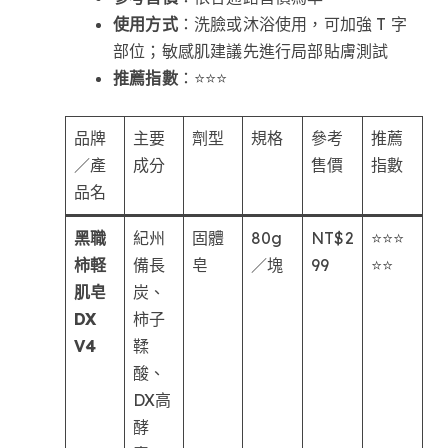
使用方式
：洗臉或沐浴使用，可加強 T 字
部位；敏感肌建議先進行局部貼膚測試
推薦指數
：⭐⭐⭐
品牌
主要
劑型
規格
參考
推薦
／產
成分
售價
指數
品名
黑職
紀州
固體
80g
NT$2
⭐⭐⭐
柿軽
備長
皂
／塊
99
⭐⭐
肌皂
炭、
DX
柿子
V4
鞣
酸、
DX高
酵