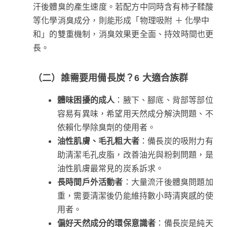
汗後體臭的產生速度。若配方中同時含有柿子鞣酸
等化學消臭成分，則能形成「物理吸附 ＋ 化學中
和」的雙重機制，消臭效果更全面、持效時間也更
長。
（二）誰需要用備長炭？6 大適合族群
體味困擾的成人
：腋下、腳底、背部等部位
容易有異味，希望用天然成分解決問題、不
依賴化學除臭劑的使用者。
油性肌膚、毛孔粗大者
：備長炭的吸附力有
助清潔毛孔皮脂，改善油光與粉刺問題，是
油性肌膚最常見的炭系訴求。
長時間戶外活動者
：大量流汗後體臭問題加
重，需要清潔後仍能維持數小時清爽感的使
用者。
偏好天然成分的環保意識者
：備長炭是純天