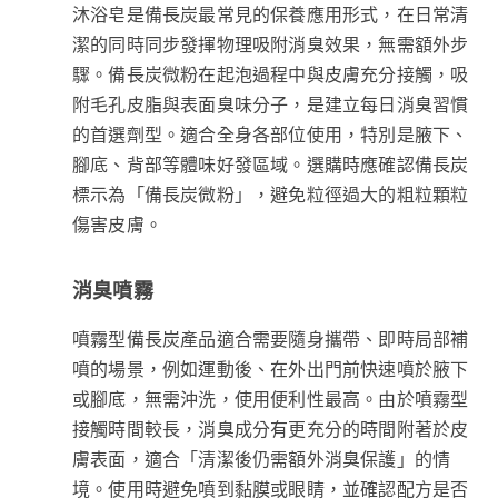
沐浴皂是備長炭最常見的保養應用形式，在日常清
潔的同時同步發揮物理吸附消臭效果，無需額外步
驟。備長炭微粉在起泡過程中與皮膚充分接觸，吸
附毛孔皮脂與表面臭味分子，是建立每日消臭習慣
的首選劑型。適合全身各部位使用，特別是腋下、
腳底、背部等體味好發區域。選購時應確認備長炭
標示為「備長炭微粉」，避免粒徑過大的粗粒顆粒
傷害皮膚。
消臭噴霧
噴霧型備長炭產品適合需要隨身攜帶、即時局部補
噴的場景，例如運動後、在外出門前快速噴於腋下
或腳底，無需沖洗，使用便利性最高。由於噴霧型
接觸時間較長，消臭成分有更充分的時間附著於皮
膚表面，適合「清潔後仍需額外消臭保護」的情
境。使用時避免噴到黏膜或眼睛，並確認配方是否