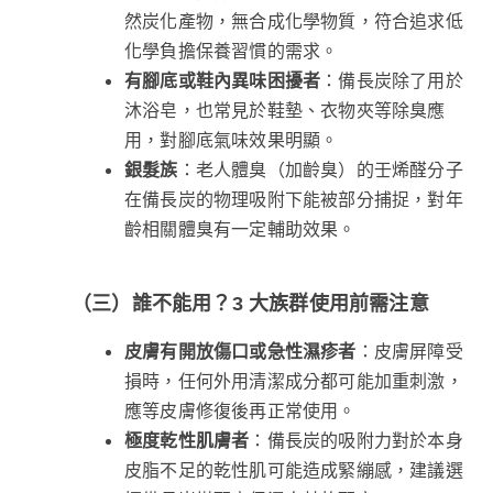
然炭化產物，無合成化學物質，符合追求低
化學負擔保養習慣的需求。
有腳底或鞋內異味困擾者
：備長炭除了用於
沐浴皂，也常見於鞋墊、衣物夾等除臭應
用，對腳底氣味效果明顯。
銀髮族
：老人體臭（加齡臭）的壬烯醛分子
在備長炭的物理吸附下能被部分捕捉，對年
齡相關體臭有一定輔助效果。
（三）誰不能用？3 大族群使用前需注意
皮膚有開放傷口或急性濕疹者
：皮膚屏障受
損時，任何外用清潔成分都可能加重刺激，
應等皮膚修復後再正常使用。
極度乾性肌膚者
：備長炭的吸附力對於本身
皮脂不足的乾性肌可能造成緊繃感，建議選