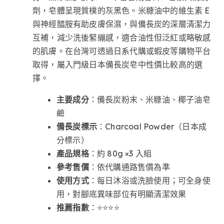
劑，皂體呈現質樸的灰黑色。米糠油中的維生素 E
與神經醯胺有助皮膚保濕，與備長炭的深層清潔力
互補，減少洗後緊繃感，適合油性但泛紅或略敏感
的肌膚。在台灣可透過日系代購或蝦皮等購物平台
取得，屬入門級日本備長炭皂中性價比較高的選
擇。
主要成分
：備長炭粉末、米糠油、椰子油皂
鹼
備長炭標示
：Charcoal Powder（日本成
分標示）
產品規格
：約 80g ×3 入組
參考售價
：依代購通路售價為準
使用方式
：每日沐浴或洗臉使用；可全身使
用，對腳底異味部位有明顯清潔效果
推薦指數
：⭐⭐⭐⭐