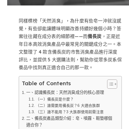
同樣標榜「天然消臭」，為什麼有些皂一沖就沒感
覺，有些卻能讓體味明顯改善持續好幾個小時？答
案往往藏在成分表的細節裡——而
備長炭
，正是近
年日本高效消臭產品中最常見的關鍵成分之一。本
文整理了 4 款含備長炭的市售消臭產品進行深度
評比，並提供 5 大選購法則，幫助你從眾多炭系保
養品中找到真正適合自己的那一款。
Table of Contents
一、認識備長炭：天然消臭成分的核心原理
（一）備長炭是什麼？
（二）誰需要用備長炭？6 大適合族群
（三）誰不能用？3 大族群使用前需注意
二、備長炭產品類型介紹：皂、噴霧、鞋墊哪個
適合你？