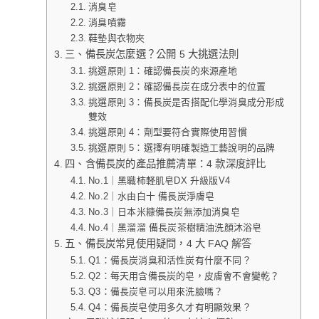
消臭皂
消臭噴霧
鞋墊與衣物夾
三、備長炭怎麼選？公開 5 大挑選法則
挑選原則 1：確認備長炭的來源產地
挑選原則 2：確認備長炭在成分表中的位置
挑選原則 3：備長炭是否搭配化學消臭成分形成
雙效
挑選原則 4：劑型要符合實際使用習慣
挑選原則 5：選擇有明確製造工藝說明的品牌
四、含備長炭的產品推薦清單：4 款深度評比
No.1｜黑職柿軽肌皂DX 升級版V4
No.2｜水由白十 備長炭淨膚皂
No.3｜日本米糠備長炭無添加消臭皂
No.4｜黑溜溜 備長炭茶樹精油洗顏沐浴皂
五、備長炭常見使用疑問，4 大 FAQ 解答
Q1：備長炭消臭和活性炭有什麼不同？
Q2：每天用含備長炭的皂，皮膚會不會變乾？
Q3：備長炭皂可以用來洗臉嗎？
Q4：備長炭皂使用多久才有明顯效果？