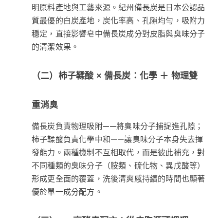
明原料產地與工藝來源。紀州備長炭是日本公認品
質最優的白炭產地，炭化率高、孔隙均勻，吸附力
穩定，直接影響皂中備長炭成分對皮脂與臭味分子
的清潔效果。
（二）柿子鞣酸 × 備長炭：化學 ＋ 物理雙
重消臭
備長炭負責物理吸附——將臭味分子捕捉進孔隙；
柿子鞣酸負責化學中和——讓臭味分子本身失去揮
發能力。兩種機制不互相取代，而是彼此補充，對
不同種類的臭味分子（胺類、硫化物、異戊酸等）
形成更全面的覆蓋，洗後清爽感持續的時間也顯著
優於單一成分配方。