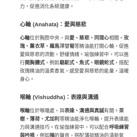
力，促進消化系統健康。
心輪 (Anahata)：愛與慈悲
心輪
位於胸腔中央，與
愛、慈悲、同理心
相關。
玫
瑰、薰衣草、羅馬洋甘菊
等精油能打開心輪，促進
愛與慈悲的流動，舒緩情緒。瑜伽練習中，可以進
行
開胸體式
，例如
駱駝式、魚式、眼鏡蛇式
，搭配
玫瑰精油的溫柔香氣，感受愛與慈悲的能量，溫暖
身心。
喉輪 (Vishuddha)：表達與溝通
喉輪
位於喉嚨處，與
表達、溝通與真誠
有關。
茶
樹、薄荷、尤加利
等精油能淨化喉輪，提升表達能
力與溝通技巧。在瑜伽練習中，可以配合
呼吸練習
與吟唱
，例如
嗡
的聲音，搭配薄荷精油的清新氣