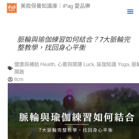
美妝保養知識庫｜iPag 愛品樂
脈輪與瑜伽練習如何結合？7大脈輪完
整教學，找回身心平衡
健康與補給 Health
,
心靈與開運 Luck
,
瑜珈知識 Yoga
,
脈
開啟
llcm