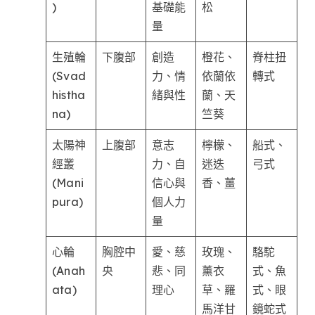
)
基礎能
松
量
生殖輪
下腹部
創造
橙花、
脊柱扭
(Svad
力、情
依蘭依
轉式
histha
緒與性
蘭、天
na)
竺葵
太陽神
上腹部
意志
檸檬、
船式、
經叢
力、自
迷迭
弓式
(Mani
信心與
香、薑
pura)
個人力
量
心輪
胸腔中
愛、慈
玫瑰、
駱駝
(Anah
央
悲、同
薰衣
式、魚
ata)
理心
草、羅
式、眼
馬洋甘
鏡蛇式