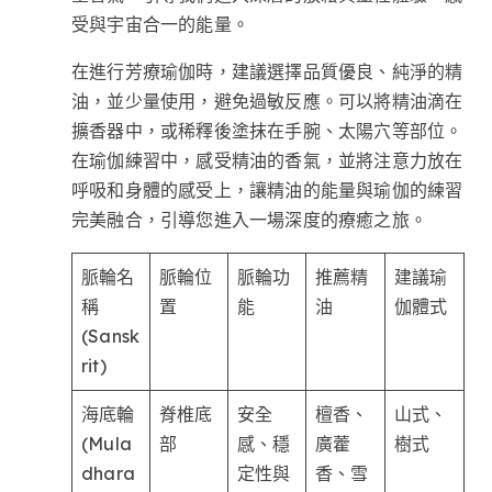
受與宇宙合一的能量。
在進行芳療瑜伽時，建議選擇品質優良、純淨的精
油，並少量使用，避免過敏反應。可以將精油滴在
擴香器中，或稀釋後塗抹在手腕、太陽穴等部位。
在瑜伽練習中，感受精油的香氣，並將注意力放在
呼吸和身體的感受上，讓精油的能量與瑜伽的練習
完美融合，引導您進入一場深度的療癒之旅。
脈輪名
脈輪位
脈輪功
推薦精
建議瑜
稱
置
能
油
伽體式
(Sansk
rit)
海底輪
脊椎底
安全
檀香、
山式、
(Mula
部
感、穩
廣藿
樹式
dhara
定性與
香、雪