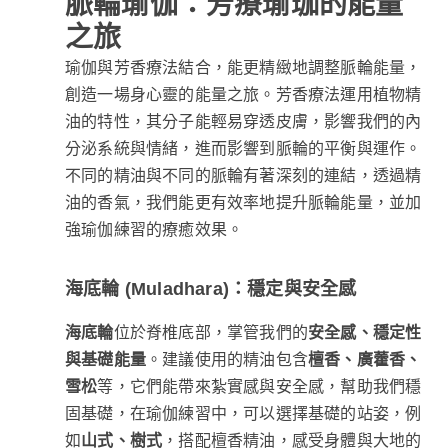
脈輪瑜伽：芳療瑜珈的能量
之旅
瑜伽與芳香療法結合，能更精緻地調整脈輪能量，
創造一場身心靈的能量之旅。芳香療法運用植物精
油的特性，其分子能輕易穿透皮膚，影響我們的內
分泌系統與情緒，進而影響到脈輪的平衡與運作。
不同的精油與不同的脈輪有著深刻的連結，透過精
油的香氣，我們能更有效率地提升脈輪能量，並加
強瑜伽練習的療癒效果。
海底輪 (Muladhara)：穩定與安全感
海底輪
位於脊椎底部，掌管我們的
安全感、穩定性
與基礎能量
。建議使用的精油包含
檀香、廣藿香、
雪松
等，它們能帶來紮實感與安全感，幫助我們穩
固基礎，在瑜伽練習中，可以選擇基礎的站姿，例
如
山式、樹式
，搭配檀香精油，感受身體與大地的