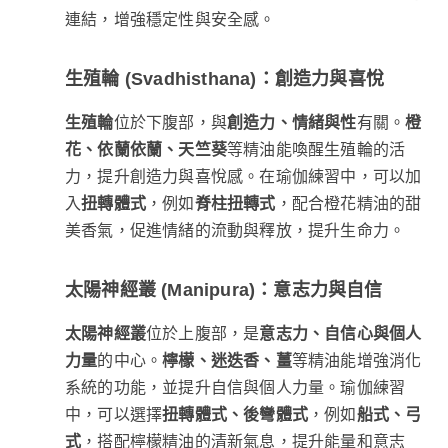
連結，增強穩定性與安全感。
生殖輪 (Svadhisthana)：創造力與喜悅
生殖輪
位於下腹部，與
創造力、情緒與性
有關。
橙
花、依蘭依蘭、天竺葵
等精油能喚醒生殖輪的活
力，提升創造力與喜悅感。在瑜伽練習中，可以加
入
扭轉體式
，例如
脊柱扭轉式
，配合橙花精油的甜
美香氣，促進情緒的流動與釋放，提升生命力。
太陽神經叢 (Manipura)：意志力與自信
太陽神經叢
位於上腹部，是
意志力、自信心與個人
力量
的中心。
檸檬、迷迭香、薑
等精油能增強消化
系統的功能，並提升自信與個人力量。瑜伽練習
中，可以選擇
扭轉體式、後彎體式
，例如
船式、弓
式
，搭配檸檬精油的清新氣息，提升能量和意志