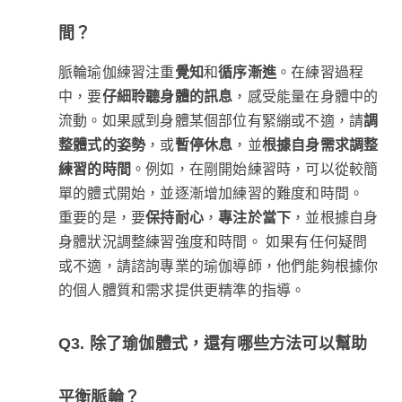
間？
脈輪瑜伽練習注重
覺知
和
循序漸進
。在練習過程
中，要
仔細聆聽身體的訊息
，感受能量在身體中的
流動。如果感到身體某個部位有緊繃或不適，請
調
整體式的姿勢
，或
暫停休息
，並
根據自身需求調整
練習的時間
。例如，在剛開始練習時，可以從較簡
單的體式開始，並逐漸增加練習的難度和時間。
重要的是，要
保持耐心
，
專注於當下
，並根據自身
身體狀況調整練習強度和時間。 如果有任何疑問
或不適，請諮詢專業的瑜伽導師，他們能夠根據你
的個人體質和需求提供更精準的指導。
Q3. 除了瑜伽體式，還有哪些方法可以幫助
平衡脈輪？