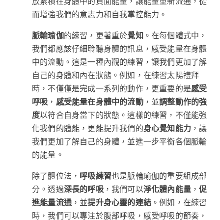
放累積在身體中的負面能量，讓能量重新流通，從
而增強我們的意志力和自我掌控能力。
脈輪瑜伽
的練習，更著重於
覺知
。在每個體式中，
我們都應該仔細聆聽身體的訊息，感受能量在身體
中的流動。這是一種內觀的練習，讓我們更加了解
自己的身體和內在狀態。例如，在練習太陽禮拜
時，不僅僅是完成一系列的動作，更重要的是
感受
呼吸
，
感受能量在身體中的流動
，並
調整動作的強
度
以符合自身當下的狀態。這樣的練習，不僅能強
化我們的體能，更能提升我們的
身心覺知能力
，讓
我們更加了解自己的身體，並進一步平衡各個脈輪
的能量。
除了體位法，
呼吸練習
也是脈輪瑜伽的重要組成部
分。透過
深長的呼吸
，我們可以
淨化體內能量
，
促
進能量流通
，並
提升身心靈的連結
。例如，在練習
時，我們可以專注於腹部呼吸，感受呼吸的節奏，