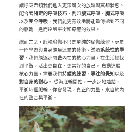
讓呼吸帶領我們進入更深層次的放鬆與冥想狀態。
配合著
特定的呼吸技巧
，例如
腹式呼吸
、
胸式呼吸
以及
完全呼吸
，我們能更有效地將能量傳遞到不同
的脈輪，進而達到平衡和療癒的效果。
總而言之，脈輪瑜伽不只是單純的瑜伽練習，更是
一門學習與自身能量連結的藝術。透過
系統性的學
習
，我們能逐步開啟內在的核心力量，在生活裡找
到平衡，活出更自在、更美好的自己。 啟動這股
核心力量，需要我們
持續的練習
、
專注的覺知
以及
對自身的耐心
。 從海底輪開始，一步步地連結、
平衡每個脈輪，你會發現，真正的力量，來自於內
在的整合與平衡。