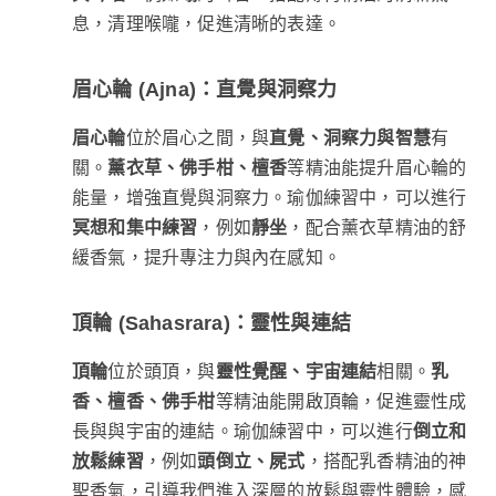
息，清理喉嚨，促進清晰的表達。
眉心輪 (Ajna)：直覺與洞察力
眉心輪
位於眉心之間，與
直覺、洞察力與智慧
有
關。
薰衣草、佛手柑、檀香
等精油能提升眉心輪的
能量，增強直覺與洞察力。瑜伽練習中，可以進行
冥想和集中練習
，例如
靜坐
，配合薰衣草精油的舒
緩香氣，提升專注力與內在感知。
頂輪 (Sahasrara)：靈性與連結
頂輪
位於頭頂，與
靈性覺醒、宇宙連結
相關。
乳
香、檀香、佛手柑
等精油能開啟頂輪，促進靈性成
長與與宇宙的連結。瑜伽練習中，可以進行
倒立和
放鬆練習
，例如
頭倒立、屍式
，搭配乳香精油的神
聖香氣，引導我們進入深層的放鬆與靈性體驗，感