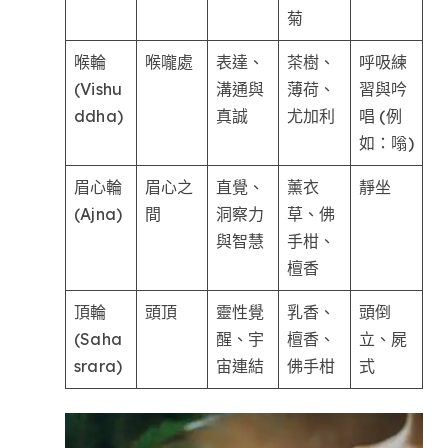
菊
喉輪
喉嚨處
表達、
茶樹、
呼吸練
(Vishu
溝通與
薄荷、
習與吟
ddha)
真誠
尤加利
唱 (例
如：嗡)
眉心輪
眉心之
直覺、
薰衣
靜坐
(Ajna)
間
洞察力
草、佛
與智慧
手柑、
檀香
頂輪
頭頂
靈性覺
乳香、
頭倒
(Saha
醒、宇
檀香、
立、屍
srara)
宙連結
佛手柑
式