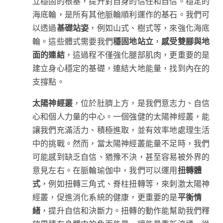
立穩固的根基，提升對自身的信任和自信。穩定的
海底輪，是所有其他脈輪順利運作的基石。我們可
以透過
基礎站姿
，例如山式、樹式等，來強化海底
輪。這些體式需要我們
穩固地站立
，
感受雙腳與地
面的連結
，這過程不僅強化腿部肌肉，更重要的是
建立身心穩定的基礎，連結大地能量，找到內在的
支撐點。
太陽神經叢
，位於肚臍上方，是我們意志力、自信
心和個人力量的中心。一個強健的太陽神經叢，能
讓我們充滿活力、積極進取，並有效率地處理生活
中的挑戰。然而，當太陽神經叢能量不足時，我們
可能感到缺乏自信、猶豫不決，甚至容易被外界的
意見左右。在脈輪瑜伽中，我們可以運用
扭轉體
式
，例如扭轉三角式、脊柱扭轉等，來刺激太陽神
經叢，促進消化系統的健康，更重要的是
平衡情
緒
，提升自信和決斷力。扭轉的動作能幫助我們釋