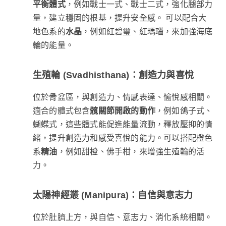
平衡體式
，例如戰士一式、戰士二式，強化腿部力
量，建立穩固的根基，提升安全感。 可以配合大
地色系的
水晶
，例如紅碧璽、紅瑪瑙，來加強海底
輪的能量。
生殖輪 (Svadhisthana)：創造力與喜悅
位於骨盆區，與創造力、情感表達、愉悅感相關。
適合的體式包含
髖關節開啟的動作
，例如鴿子式、
蝴蝶式，這些體式能促進能量流動，釋放壓抑的情
緒，提升創造力和感受喜悅的能力。可以搭配橙色
系
精油
，例如甜橙、佛手柑，來增強生殖輪的活
力。
太陽神經叢 (Manipura)：自信與意志力
位於肚臍上方，與自信、意志力、消化系統相關。