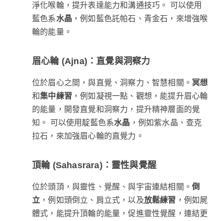
淨化喉輪，提升表達能力和溝通技巧。 可以使用
藍色系
水晶
，例如藍色託帕石、青金石，來增強喉
輪的能量。
眉心輪 (Ajna)：直覺與洞察力
位於眉心之間，與直覺、洞察力、智慧相關。
冥想
和
集中練習
，例如凝視一點、觀想，能提升眉心輪
的能量，開發直覺和洞察力，提升精神層面的覺
知。 可以使用靛藍色系
水晶
，例如紫水晶、查克
拉石，來加強眉心輪的直覺力。
頂輪 (Sahasrara)：靈性與覺醒
位於頭頂，與靈性、覺醒、與宇宙連結相關。
倒
立
，例如頭倒立、肩立式，以及
放鬆練習
，例如屍
體式，能提升頂輪的能量，促進靈性覺醒，連結更