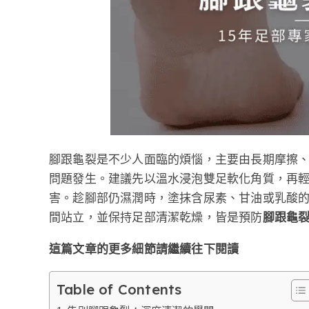
腳跟龜裂是不少人面臨的煩惱，主要由長期摩擦
問題發生。建議先以溫水浸泡雙足軟化角質，再
害。趁腳部仍濕潤時，塗抹含尿素、甘油或乳酸
間站立，並保持足部清潔乾燥，皆是預防
腳跟龜
這篇文章的更多細節請繼續往下閱讀
Table of Contents