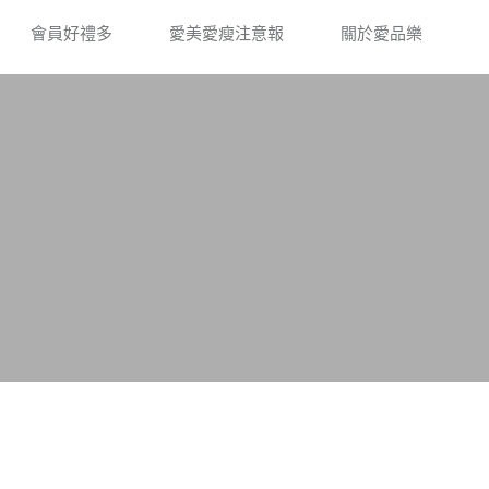
會員好禮多
愛美愛瘦注意報
關於愛品樂