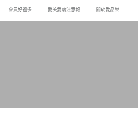
會員好禮多
愛美愛瘦注意報
關於愛品樂